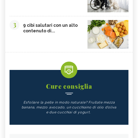
3
9 cibi salutari con un alto
contenuto di...
Cure consiglia
Esfoliare la pelle in modo naturale? Frullate mezza
banana, mezzo avocado, un cucchiaino di olio d’oliva
e due cucchiai di yogurt.