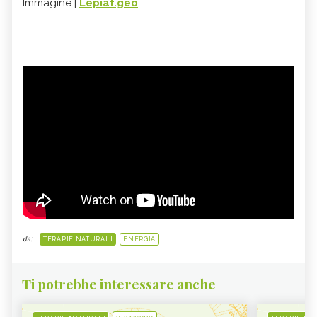
Immagine |
Lepiaf.geo
da:
TERAPIE NATURALI
ENERGIA
Ti potrebbe interessare anche