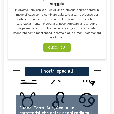
Veggie
In questo libro, con la guida di una dietologa, apprenderete in
modo efficace come eliminare dalla tavola carne e pesce per
sostituirli con proteine di alta qualità, senza alcun rischio di
carenze alimentari o perdita di peso. Adottare la rettitudine
vegetariana non significa rinunciare al gusto o alla varietà:
scoprirete come mantenervi in forma grazie a menu vegetariani
equilibrati!
CLICCA QUI
I nostri speciali
Fuoco, Terra, Aria, Acqua: le
caratteristiche dei 12 segni zodiacali