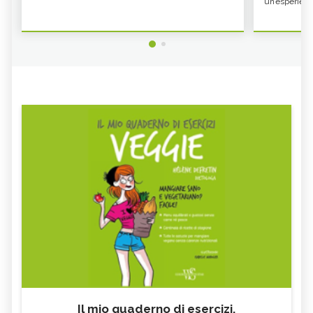
un’esperienz
Il mio quaderno di esercizi.