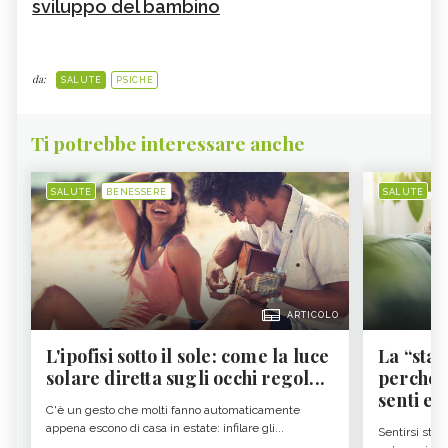
sviluppo del bambino
da:
SALUTE
PSICHE
Ti potrebbe interessare anche
SALUTE
BENESSERE
SALUTE
B
ARTICOLO
L'ipofisi sotto il sole: come la luce
La “sta
solare diretta sugli occhi regol...
perché i
senti es.
C'è un gesto che molti fanno automaticamente
appena escono di casa in estate: infilare gli...
Sentirsi stan