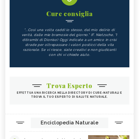
Cure consiglia
"...Così una volta caddi io stesso, dal mio delirio di
verità, dalle mie bramosie del giorno." (F. Nietzsche, "I
ditirambi di Dioniso) Oggi indicate a un amico in crisi
strade per oltrepassare i valori posticci della vita
razionale. Se vi riesce, siate creativi e non giudicanti
con chi vi chiede aiuto.
Trova Esperto
EFFETTUA UNA RICERCA NELLA DIRECTORY DI CURE-NATURALI E
TROVA IL TUO ESPERTO DI SALUTE NATURALE.
Enciclopedia Naturale