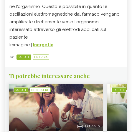
nell'organismo. Questo è possibile in quanto le
oscillazioni elettromagnetiche dal farmaco vengano
amplificate direttamente verso l'organismo
interessato attraverso gli elettrodi applicati sul
paziente.
Immagine |
Inergetix
da:
SALUTE
ENERGIA
Ti potrebbe interessare anche
SALUTE
BENESSERE
SALUTE
B
ARTICOLO