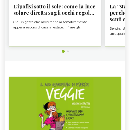
L'ipofisi sotto il sole: come la luce
La “sta
solare diretta sugli occhi regol...
perché i
senti es.
C'è un gesto che molti fanno automaticamente
appena escono di casa in estate: infilare gli...
Sentirsi stan
un’esperienz