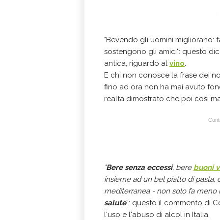
"Bevendo gli uomini migliorano: fa
sostengono gli amici": questo di
antica, riguardo al
vino
.
E chi non conosce la frase dei nos
fino ad ora non ha mai avuto fond
realtà dimostrato che poi così ma
Conti
"
Bere senza eccessi
, bere
buoni v
insieme ad un bel piatto di pasta, ce
mediterranea - non solo fa meno 
salute
”: questo il commento di Co
l'uso e l'abuso di alcol in Italia.