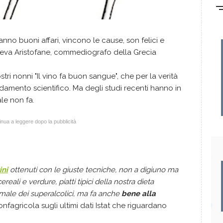
nno buoni affari, vincono le cause, son felici e
ceva Aristofane, commediografo della Grecia
tri nonni "Il vino fa buon sangue", che per la verità
amento scientifico. Ma degli studi recenti hanno in
le non fa.
nua a leggere dopo la pubblicità
ini
ottenuti con le giuste tecniche, non a digiuno ma
reali e verdure, piatti tipici della nostra dieta
male dei superalcolici, ma fa anche
bene alla
nfagricola sugli ultimi dati Istat che riguardano