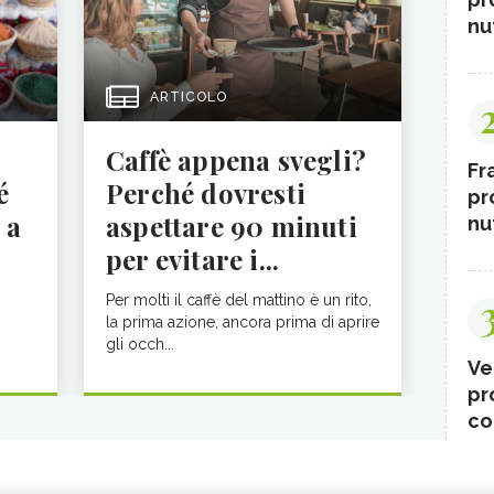
nut
ARTICOLO
Caffè appena svegli?
Fr
é
Perché dovresti
pr
 a
aspettare 90 minuti
nut
per evitare i...
Per molti il caffè del mattino è un rito,
la prima azione, ancora prima di aprire
gli occh...
Ve
pr
co