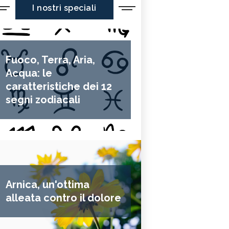
I nostri speciali
Fuoco, Terra, Aria,
Acqua: le
caratteristiche dei 12
segni zodiacali
Arnica, un'ottima
alleata contro il dolore