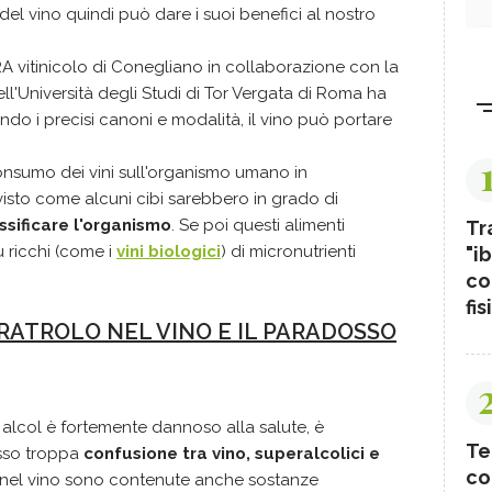
el vino quindi può dare i suoi benefici al nostro
RA vitinicolo di Conegliano in collaborazione con la
l'Università degli Studi di Tor Vergata di Roma ha
o i precisi canoni e modalità, il vino può portare
 consumo dei vini sull'organismo umano in
 visto come alcuni cibi sarebbero in grado di
sificare l'organismo
. Se poi questi alimenti
Tr
 ricchi (come i
vini biologici
) di micronutrienti
"ib
co
fis
ERATROLO NEL VINO E IL PARADOSSO
 alcol è fortemente dannoso alla salute, è
Te
esso troppa
confusione tra vino, superalcolici e
co
nel vino sono contenute anche sostanze