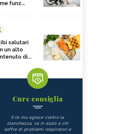
me funz...
3
ibi salutari
n un alto
ntenuto di...
Cure consiglia
Il tè mu agisce contro la
stanchezza, va in aiuto a chi
soffre di problemi respiratori e