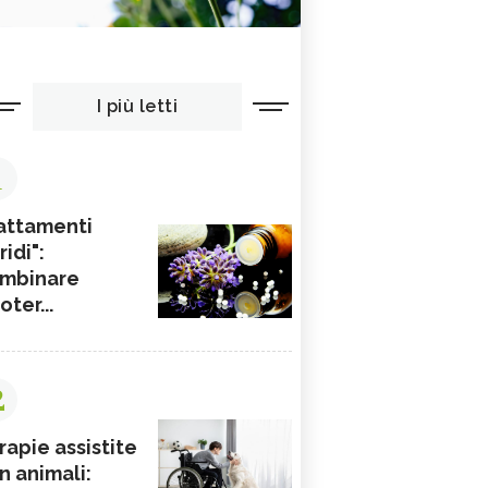
I più letti
1
attamenti
ridi":
mbinare
ioter...
2
rapie assistite
n animali: