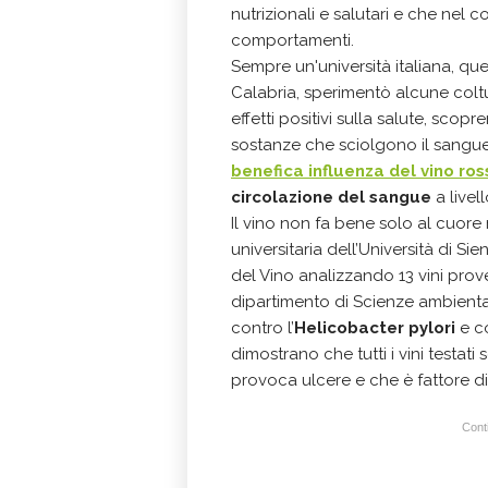
nutrizionali e salutari e che nel
comportamenti.
Sempre un'università italiana, quel
Calabria, sperimentò alcune coltu
effetti positivi sulla salute, sco
sostanze che sciolgono il sangue
benefica influenza del vino ros
circolazione del sangue
a livel
Il vino non fa bene solo al cuore
universitaria dell’Università di 
del Vino analizzando 13 vini proven
dipartimento di Scienze ambientali
contro l’
Helicobacter pylori
e c
dimostrano che tutti i vini testati
provoca ulcere e che è fattore di
Conti