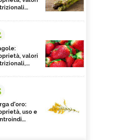
rizionali...
2
agole:
oprietà, valori
rizionali,...
3
rga d'oro:
oprietà, uso e
ntroindi...