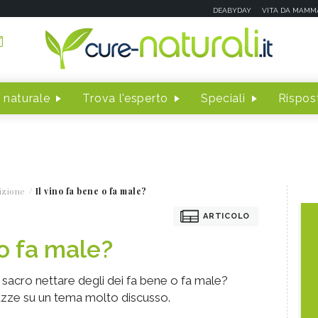
DEABYDAY
VITA DA MAMM
 naturale
Trova l'esperto
Speciali
Rispost
izione
Il vino fa bene o fa male?
ARTICOLO
 o fa male?
l sacro nettare degli dei fa bene o fa male?
razze su un tema molto discusso.