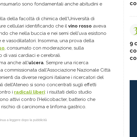
co
 consumarlo sono fondamentali anche abitudini e
la della facoltà di chimica dell'Università di
re cellulari identificando che il
vino rosso
aveva
prendo che nella buccia e nei semi dell'uva esistono
 e vasodilatatori. Insomma, una prova della
9 c
so
, consumato con moderazione, sulla
co
lo di vasi cardiaci e cerebrali.
co
 ma anche all'
ulcera
. Sempre una ricerca
Siena commissionata dall'Associazione Nazionale Città
ienti da diverse regioni italiane i ricercatori del
 dell’Ateneo si sono concentrati sugli effetti
ontro i
radicali liberi
: i risultati dello studio
 sono attivi contro l’Helicobacter, batterio che
 rischio di carcinoma e linfoma gastrico.
nua a leggere dopo la pubblicità