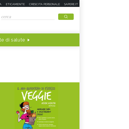
A
ETICAMENTE
CRESCITA PERSONALE
SAPERE.IT
e di salute