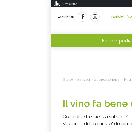
NETWORK
Seguici su
Iscriviti
Enciclopedia
Home
Articoli
Alimentazione
Nutr
Il vino fa bene
Cosa dice la scienza sul vino? I
Vediamo di fare un po' di chia