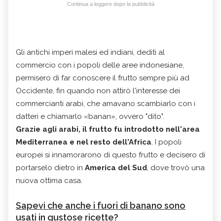
Continua a leggere dopo la pubblicità
Gli antichi imperi malesi ed indiani, dediti al
commercio con i popoli delle aree indonesiane,
permisero di far conoscere il frutto sempre più ad
Occidente, fin quando non attirò l'interesse dei
commercianti arabi, che amavano scambiarlo con i
datteri e chiamarlo «banan», ovvero "dito".
Grazie agli arabi, il frutto fu introdotto nell'area
Mediterranea e nel resto dell'Africa
. I popoli
europei si innamorarono di questo frutto e decisero di
portarselo dietro in
America del Sud
, dove trovò una
nuova ottima casa.
Sapevi che anche i fuori di banano sono
usati in gustose ricette?