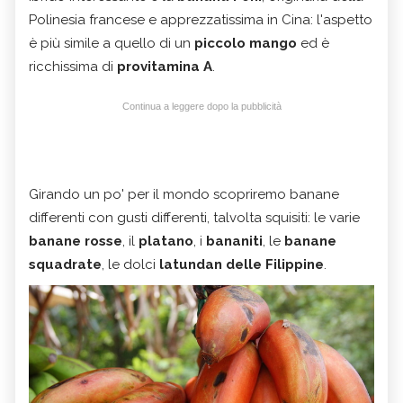
Polinesia francese e apprezzatissima in Cina: l'aspetto
è più simile a quello di un
piccolo mango
ed è
ricchissima di
provitamina A
.
Continua a leggere dopo la pubblicità
Girando un po' per il mondo scopriremo banane
differenti con gusti differenti, talvolta squisiti: le varie
banane rosse
, il
platano
, i
bananiti
, le
banane
squadrate
, le dolci
latundan delle Filippine
.