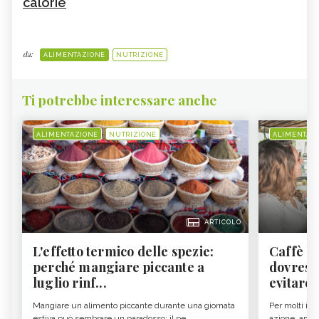
calorie
da:
ALIMENTAZIONE
NUTRIZIONE
Ti potrebbe interessare anche
ALIMENTAZIONE
NUTRIZIONE
ALIMENTAZ
ARTICOLO
L'effetto termico delle spezie:
Caffè a
perché mangiare piccante a
dovresti
luglio rinf...
evitare i
Mangiare un alimento piccante durante una giornata
Per molti il c
estiva può sembrare un paradosso: il pe...
azione, ancor