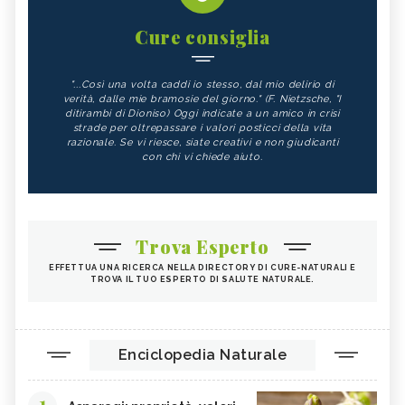
Cure consiglia
"...Così una volta caddi io stesso, dal mio delirio di
verità, dalle mie bramosie del giorno." (F. Nietzsche, "I
ditirambi di Dioniso) Oggi indicate a un amico in crisi
strade per oltrepassare i valori posticci della vita
razionale. Se vi riesce, siate creativi e non giudicanti
con chi vi chiede aiuto.
Trova Esperto
EFFETTUA UNA RICERCA NELLA DIRECTORY DI CURE-NATURALI E
TROVA IL TUO ESPERTO DI SALUTE NATURALE.
Enciclopedia Naturale
1