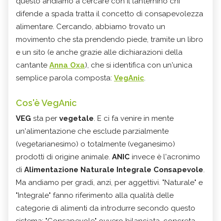
questo andiamo a cercare con il lanternino chi
difende a spada tratta il concetto di consapevolezza
alimentare. Cercando, abbiamo trovato un
movimento che sta prendendo piede, tramite un libro
e un sito (e anche grazie alle dichiarazioni della
cantante
Anna Oxa
), che si identifica con un'unica
semplice parola composta:
VegAnic
.
Cos'è VegAnic
VEG
sta per
vegetale
. E ci fa venire in mente
un'alimentazione che esclude parzialmente
(vegetarianesimo) o totalmente (veganesimo)
prodotti di origine animale.
ANIC
invece è l'acronimo
di
Alimentazione Naturale Integrale Consapevole
.
Ma andiamo per gradi, anzi, per aggettivi. "Naturale" e
"Integrale" fanno riferimento alla qualità delle
categorie di alimenti da introdurre secondo questo
sistema; "Consapevole" ovvero bilanciata, concreta,