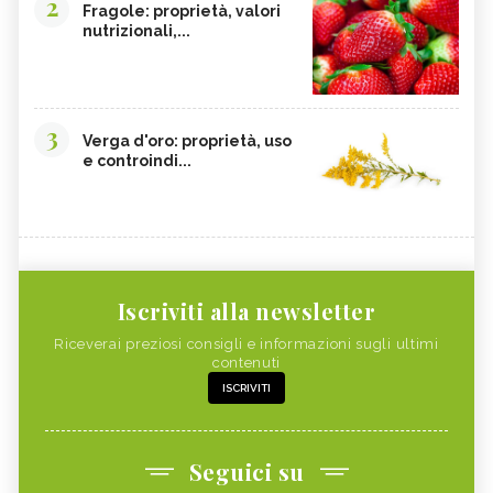
2
Fragole: proprietà, valori
nutrizionali,...
3
Verga d'oro: proprietà, uso
e controindi...
Iscriviti alla newsletter
Riceverai preziosi consigli e informazioni sugli ultimi
contenuti
ISCRIVITI
Seguici su