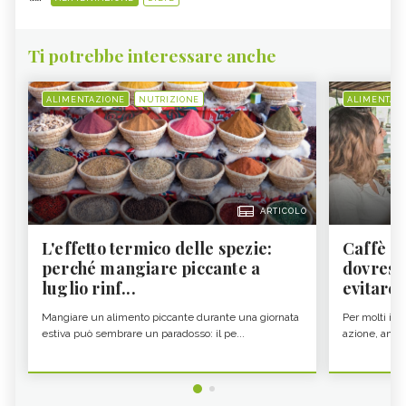
Ti potrebbe interessare anche
ALIMENTAZIONE
NUTRIZIONE
ALIMENTAZ
ARTICOLO
L'effetto termico delle spezie:
Caffè a
perché mangiare piccante a
dovresti
luglio rinf...
evitare i
Mangiare un alimento piccante durante una giornata
Per molti il c
estiva può sembrare un paradosso: il pe...
azione, ancor