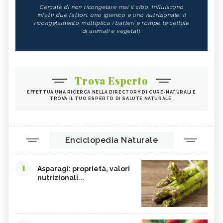
Cercate di non ricongelare mai il cibo. Influiscono
infatti due fattori, uno igienico e uno nutrizionale: il
ricongelamento moltiplica i batteri e rompe le cellule
di animali e vegetali.
Trova Esperto
EFFETTUA UNA RICERCA NELLA DIRECTORY DI CURE-NATURALI E
TROVA IL TUO ESPERTO DI SALUTE NATURALE.
Enciclopedia Naturale
1
Asparagi: proprietà, valori
nutrizionali...