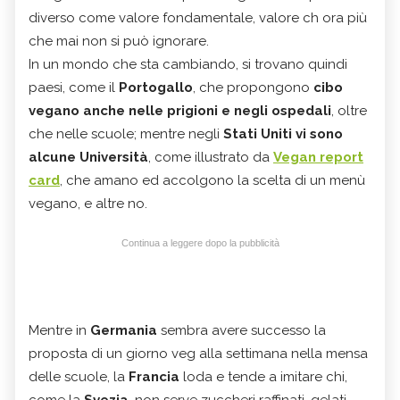
diverso come valore fondamentale, valore ch ora più
che mai non si può ignorare.
In un mondo che sta cambiando, si trovano quindi
paesi, come il
Portogallo
, che propongono
cibo
vegano anche nelle prigioni e negli ospedali
, oltre
che nelle scuole; mentre negli
Stati Uniti vi sono
alcune Università
, come illustrato da
Vegan report
card
, che amano ed accolgono la scelta di un menù
vegano, e altre no.
Continua a leggere dopo la pubblicità
Mentre in
Germania
sembra avere successo la
proposta di un giorno veg alla settimana nella mensa
delle scuole, la
Francia
loda e tende a imitare chi,
come la
Svezia
, non serve zuccheri raffinati, gelati,