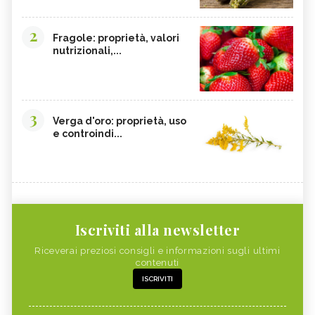
2
Fragole: proprietà, valori
nutrizionali,...
3
Verga d'oro: proprietà, uso
e controindi...
Iscriviti alla newsletter
Riceverai preziosi consigli e informazioni sugli ultimi
contenuti
ISCRIVITI