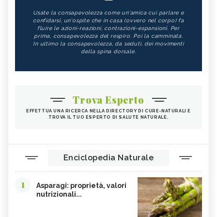
Usate la consapevolezza come un'amica cui parlare e
confidarsi, un'ospite che in casa (ovvero nel corpo) fa
fluire le azioni-reazioni, contrazioni-espansioni. Per
prima, consapevolezza del respiro. Poi la camminata.
In ultimo la consapevolezza, da seduti, dei movimenti
della spina dorsale.
Trova Esperto
EFFETTUA UNA RICERCA NELLA DIRECTORY DI CURE-NATURALI E
TROVA IL TUO ESPERTO DI SALUTE NATURALE.
Enciclopedia Naturale
1
Asparagi: proprietà, valori
nutrizionali...