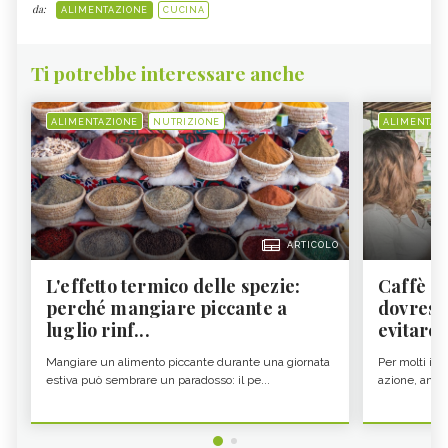
da:
ALIMENTAZIONE
CUCINA
Ti potrebbe interessare anche
ALIMENTAZIONE
NUTRIZIONE
ALIMENTAZ
ARTICOLO
L'effetto termico delle spezie:
Caffè a
perché mangiare piccante a
dovresti
luglio rinf...
evitare i
Mangiare un alimento piccante durante una giornata
Per molti il c
estiva può sembrare un paradosso: il pe...
azione, ancor