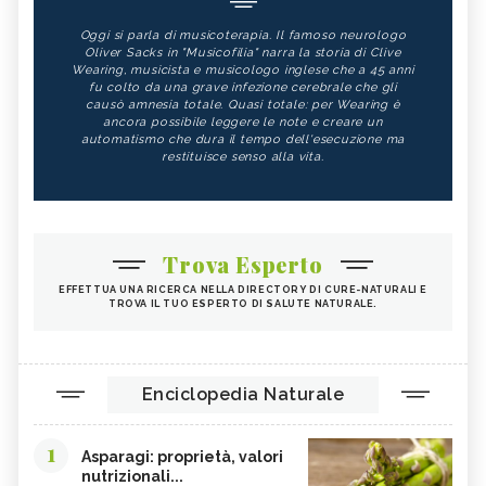
Oggi si parla di musicoterapia. Il famoso neurologo
Oliver Sacks in "Musicofilia" narra la storia di Clive
Wearing, musicista e musicologo inglese che a 45 anni
fu colto da una grave infezione cerebrale che gli
causò amnesia totale. Quasi totale: per Wearing è
ancora possibile leggere le note e creare un
automatismo che dura il tempo dell'esecuzione ma
restituisce senso alla vita.
Trova Esperto
EFFETTUA UNA RICERCA NELLA DIRECTORY DI CURE-NATURALI E
TROVA IL TUO ESPERTO DI SALUTE NATURALE.
Enciclopedia Naturale
1
Asparagi: proprietà, valori
nutrizionali...