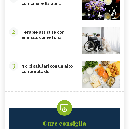
combinare fisioter...
2
Terapie assistite con
animali: come funz...
3
9 cibi salutari con un alto
contenuto di...
Cure consiglia