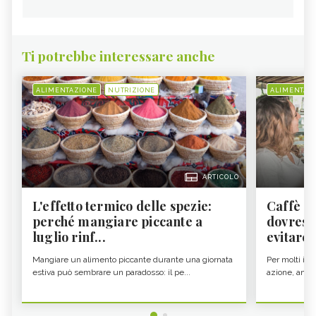
Ti potrebbe interessare anche
ALIMENTAZIONE
NUTRIZIONE
ALIMENTAZ
ARTICOLO
L'effetto termico delle spezie:
Caffè a
perché mangiare piccante a
dovresti
luglio rinf...
evitare i
Mangiare un alimento piccante durante una giornata
Per molti il c
estiva può sembrare un paradosso: il pe...
azione, ancor