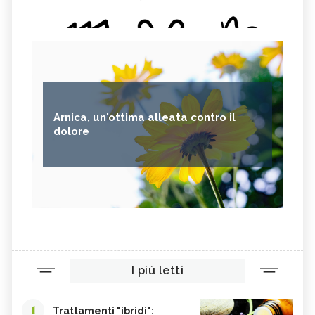
Arnica, un'ottima alleata contro il
dolore
I più letti
1
Trattamenti "ibridi":