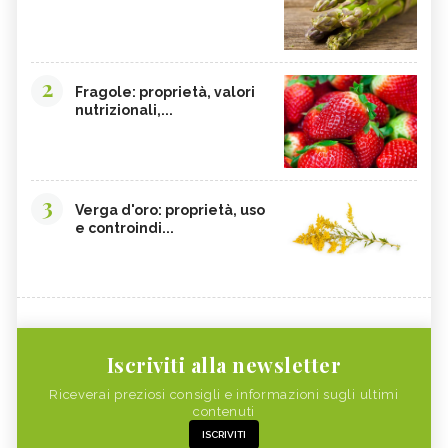
2
Fragole: proprietà, valori
nutrizionali,...
3
Verga d'oro: proprietà, uso
e controindi...
Iscriviti alla newsletter
Riceverai preziosi consigli e informazioni sugli ultimi
contenuti
ISCRIVITI