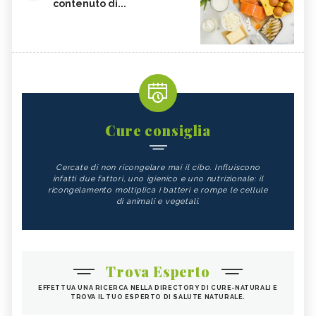
contenuto di...
Cure consiglia
Cercate di non ricongelare mai il cibo. Influiscono
infatti due fattori, uno igienico e uno nutrizionale: il
ricongelamento moltiplica i batteri e rompe le cellule
di animali e vegetali.
Trova Esperto
EFFETTUA UNA RICERCA NELLA DIRECTORY DI CURE-NATURALI E
TROVA IL TUO ESPERTO DI SALUTE NATURALE.