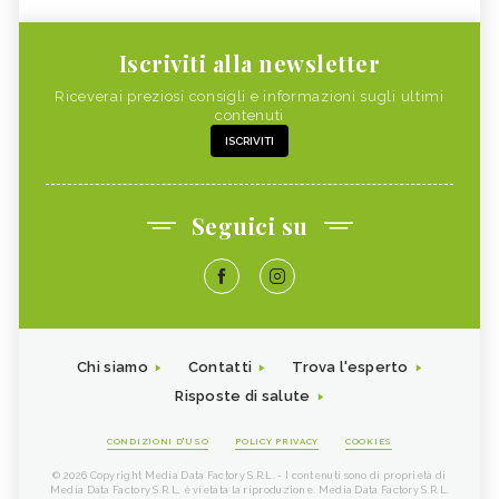
Iscriviti alla newsletter
Riceverai preziosi consigli e informazioni sugli ultimi
contenuti
ISCRIVITI
Seguici su
Chi siamo
Contatti
Trova l'esperto
Risposte di salute
CONDIZIONI D'USO
POLICY PRIVACY
COOKIES
© 2026 Copyright Media Data Factory S.R.L. - I contenuti sono di proprietà di
Media Data Factory S.R.L, è vietata la riproduzione. Media Data Factory S.R.L.