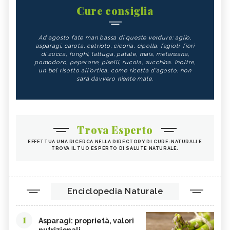
Cure consiglia
Ad agosto fate man bassa di queste verdure: aglio,
asparagi, carota, cetriolo, cicoria, cipolla, fagioli, fiori
di zucca, funghi, lattuga, patate, mais, melanzana,
pomodoro, peperone, piselli, rucola, zucchina. Inoltre,
un bel risotto all'ortica, come ricetta d'agosto, non
sarà davvero niente male.
Trova Esperto
EFFETTUA UNA RICERCA NELLA DIRECTORY DI CURE-NATURALI E
TROVA IL TUO ESPERTO DI SALUTE NATURALE.
Enciclopedia Naturale
1
Asparagi: proprietà, valori
nutrizionali...