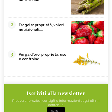
2
Fragole: proprietà, valori
nutrizionali,...
3
Verga d'oro: proprietà, uso
e controindi...
Iscriviti alla newsletter
Riceverai preziosi consigli e informazioni sugli ultimi
contenuti
ISCRIVITI