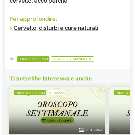
cervello, ecco perché
Per approfondire:
>
Cervello, disturbi e cure naturali
da:
TERAPIE NATURALI
TERAPIE DEL MOVIMENTO
Ti potrebbe interessare anche
TERAPIE NATURALI
OROSCOPO
TERAPIE NA
ARTICOLO