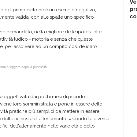
Ve
pr
na del primo ciclo ne è un esempio negativo,
co
mente valida, con alle spalle uno specifico
ene demandato, nella migliore delle ipotesi, alle
attività ludico - motoria e senza che queste,
e, per assolvere ad un compito così delicato
nua a leggere dopo la pubblicità
 è oggettivata dai pochi mesi di pseudo -
viene loro somministrata e pone in essere delle
attività pratiche più semplici da mettere in essere.
 delle richieste di allenamento secondo le diverse
ifici dell'allenamento nelle varie età e dello