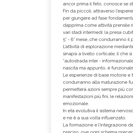
ancor prima il feto, conosce se s
Fin da piccoli, attraverso l'espe
per giungere ad fase fondamental
dapprima come attività prensile rif
vari stadi intermedi: la presa cub
5° - 6° mese…che condurranno il p
L’attività di esplorazione median
sinapsi a livello corticale, il che
“autostrada inter - informazional
nascita ma appunto, è funzional
Le esperienze di base motorie e t
condurranno alla maturazione fun
permetterà azioni sempre più compl
manifestazioni più fini, le relazion
emozionale.
In età evolutiva il sistema nervo
e ne è a sua volta influenzato.
La formazione e l'integrazione d
preciso, ove ogni schema precede 