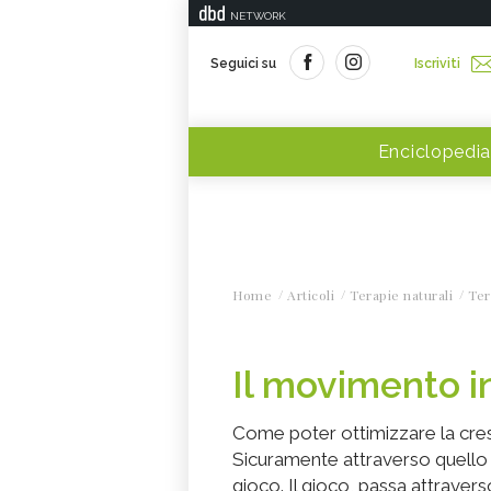
NETWORK
Seguici su
Iscriviti
Enciclopedia
Home
Articoli
Terapie naturali
Ter
Il movimento i
Come poter ottimizzare la cres
Sicuramente attraverso quello ch
gioco. Il gioco, passa attraver