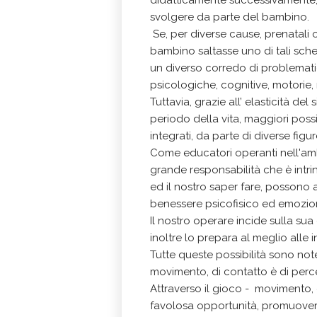
didatticamente successivamente, 
svolgere da parte del bambino.
Se, per diverse cause, prenatali o
bambino saltasse uno di tali schem
un diverso corredo di problematich
psicologiche, cognitive, motorie, 
Tuttavia, grazie all’ elasticità d
periodo della vita, maggiori poss
integrati, da parte di diverse figu
Come educatori operanti nell'am
grande responsabilità che è intrin
ed il nostro saper fare, possono 
benessere psicofisico ed emozio
Il nostro operare incide sulla sua 
inoltre lo prepara al meglio alle in
Tutte queste possibilità sono no
movimento, di contatto è di percez
Attraverso il gioco - movimento, g
favolosa opportunità, promuovere