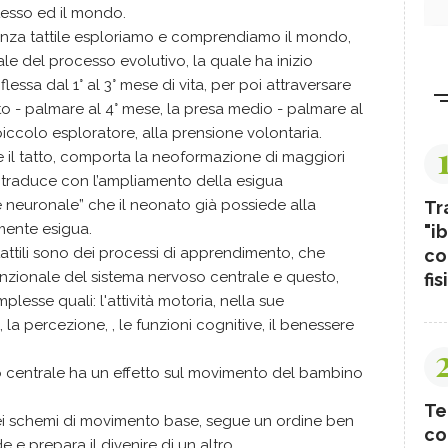
tesso ed il mondo.
rienza tattile esploriamo e comprendiamo il mondo,
e del processo evolutivo, la quale ha inizio
lessa dal 1° al 3° mese di vita, per poi attraversare
ito - palmare al 4° mese, la presa medio - palmare al
iccolo esploratore, alla prensione volontaria.
te il tatto, comporta la neoformazione di maggiori
 si traduce con l’ampliamento della esigua
e neuronale” che il neonato già possiede alla
Tr
mente esigua.
"ib
attili sono dei processi di apprendimento, che
co
zionale del sistema nervoso centrale e questo,
fis
esse quali: l'attività motoria, nella sue
i, la percezione, , le funzioni cognitive, il benessere
so centrale ha un effetto sul movimento del bambino
Te
ei schemi di movimento base, segue un ordine ben
co
e prepara il divenire di un altro.