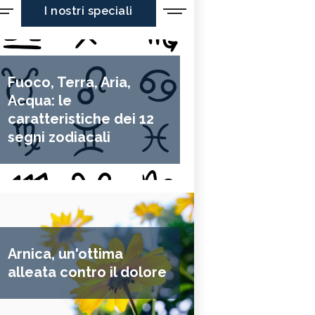
I nostri speciali
Fuoco, Terra, Aria,
Acqua: le
caratteristiche dei 12
segni zodiacali
Arnica, un'ottima
alleata contro il dolore