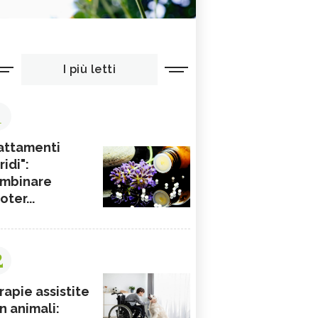
I più letti
1
attamenti
ridi":
mbinare
ioter...
2
rapie assistite
n animali: