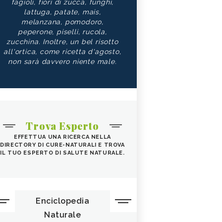
fagioli, fiori di zucca, funghi,
lattuga, patate, mais,
melanzana, pomodoro,
peperone, piselli, rucola,
zucchina. Inoltre, un bel risotto
all'ortica, come ricetta d'agosto,
non sarà davvero niente male.
Trova Esperto
EFFETTUA UNA RICERCA NELLA
DIRECTORY DI CURE-NATURALI E TROVA
IL TUO ESPERTO DI SALUTE NATURALE.
Enciclopedia
Naturale