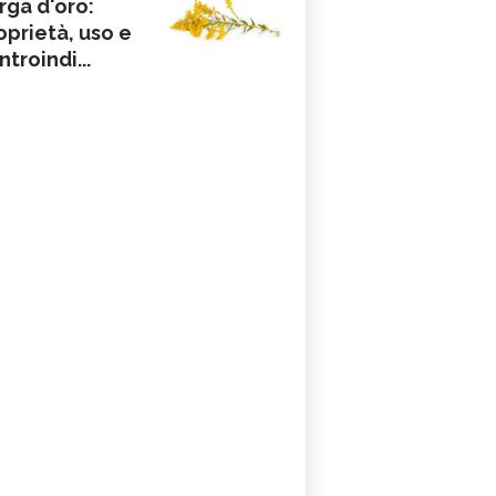
rga d'oro:
oprietà, uso e
ntroindi...