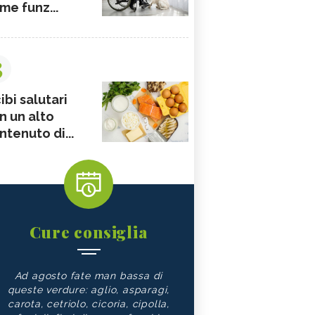
me funz...
3
ibi salutari
n un alto
ntenuto di...
Cure consiglia
Ad agosto fate man bassa di
queste verdure: aglio, asparagi,
carota, cetriolo, cicoria, cipolla,