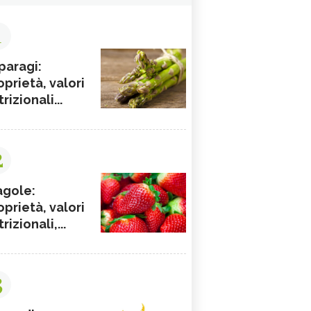
1
paragi:
oprietà, valori
rizionali...
2
agole:
oprietà, valori
rizionali,...
3