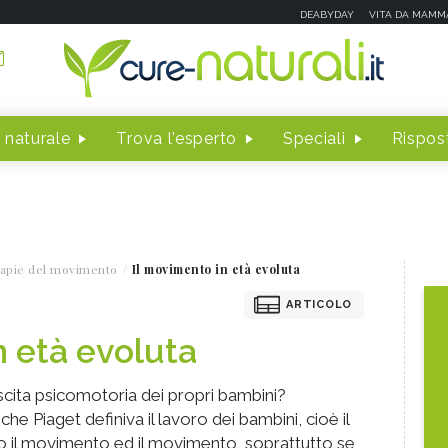
DEABYDAY
VITA DA MAMM
 naturale
Trova l'esperto
Speciali
Rispost
apie del movimento
Il movimento in età evoluta
ARTICOLO
n età evoluta
cita psicomotoria dei propri bambini?
e Piaget definiva il lavoro dei bambini, cioè il
so il movimento ed il movimento, soprattutto se