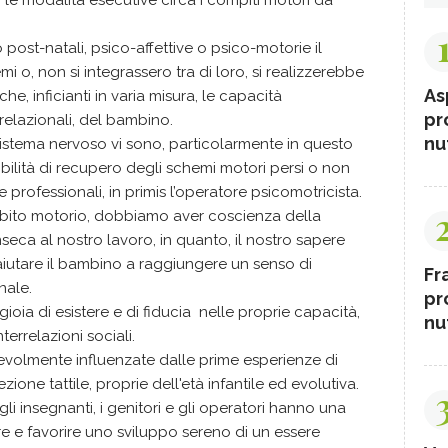
le modalità esecutive circa i compiti motori da
 post-natali, psico-affettive o psico-motorie il
i o, non si integrassero tra di loro, si realizzerebbe
As
e, inficianti in varia misura, le capacità
pr
relazionali, del bambino.
nut
el sistema nervoso vi sono, particolarmente in questo
ibilità di recupero degli schemi motori persi o non
re professionali, in primis l’operatore psicomotricista.
bito motorio, dobbiamo aver coscienza della
seca al nostro lavoro, in quanto, il nostro sapere
aiutare il bambino a raggiungere un senso di
Fr
nale.
pr
gioia di esistere e di fiducia nelle proprie capacità,
nut
terrelazioni sociali.
tevolmente influenzate dalle prime esperienze di
ione tattile, proprie dell'età infantile ed evolutiva.
li insegnanti, i genitori e gli operatori hanno una
 e favorire uno sviluppo sereno di un essere