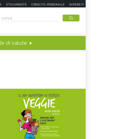
A
ETICAMENTE
CRESCITA PERSONALE
SAPERE.IT
e di salute