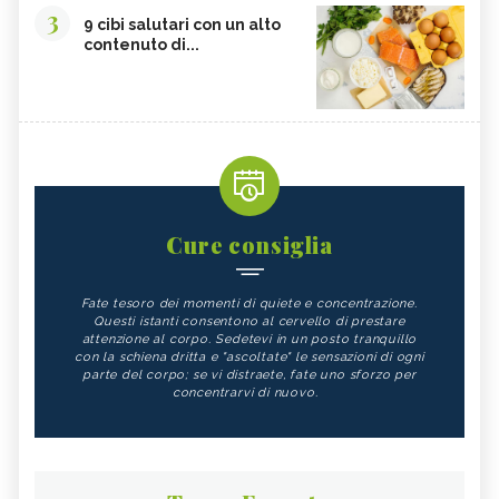
3
9 cibi salutari con un alto
contenuto di...
Cure consiglia
Fate tesoro dei momenti di quiete e concentrazione.
Questi istanti consentono al cervello di prestare
attenzione al corpo. Sedetevi in un posto tranquillo
con la schiena dritta e "ascoltate" le sensazioni di ogni
parte del corpo; se vi distraete, fate uno sforzo per
concentrarvi di nuovo.