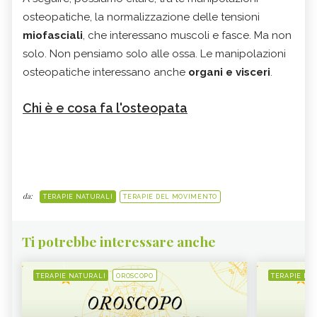
osteopatiche, la normalizzazione delle tensioni
miofasciali
, che interessano muscoli e fasce. Ma non
solo. Non pensiamo solo alle ossa. Le manipolazioni
osteopatiche interessano anche
organi e visceri
.
Chi è e cosa fa l'osteopata
da:
TERAPIE NATURALI
TERAPIE DEL MOVIMENTO
Ti potrebbe interessare anche
TERAPIE NATURALI
OROSCOPO
TERAPIE NA