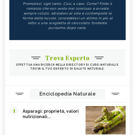
Premiatevi, ogni tanto. Così, a caso. Come? Finite il
romanzo che non avete mai concluso e avreste
sempre voluto, sdraiatevi al sole e contemplate le
forme delle nuvole, concedetevi un attimo in più al
letto o una scaglietta di cioccolato fondente
purissimo dopo cena.
Trova Esperto
EFFETTUA UNA RICERCA NELLA DIRECTORY DI CURE-NATURALI E
TROVA IL TUO ESPERTO DI SALUTE NATURALE.
Enciclopedia Naturale
1
Asparagi: proprietà, valori
nutrizionali...