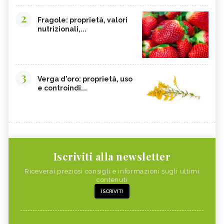
2
Fragole: proprietà, valori
nutrizionali,...
3
Verga d'oro: proprietà, uso
e controindi...
Iscriviti alla newsletter
Riceverai preziosi consigli e informazioni sugli ultimi
contenuti
ISCRIVITI