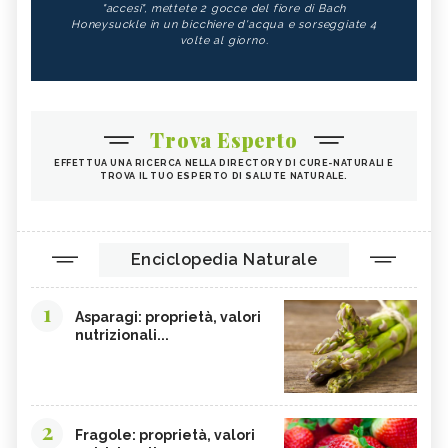
"accesi", mettete 2 gocce del fiore di Bach
Honeysuckle in un bicchiere d'acqua e sorseggiate 4
volte al giorno.
Trova Esperto
EFFETTUA UNA RICERCA NELLA DIRECTORY DI CURE-NATURALI E
TROVA IL TUO ESPERTO DI SALUTE NATURALE.
Enciclopedia Naturale
1
Asparagi: proprietà, valori
nutrizionali...
2
Fragole: proprietà, valori