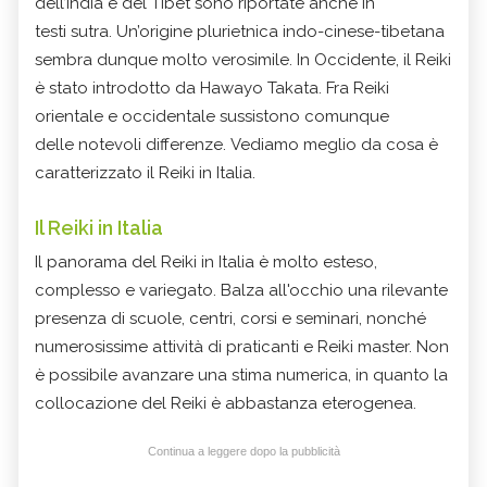
dell’India e del Tibet sono riportate anche in
testi sutra. Un’origine plurietnica indo-cinese-tibetana
sembra dunque molto verosimile. In Occidente, il Reiki
è stato introdotto da Hawayo Takata. Fra Reiki
orientale e occidentale sussistono comunque
delle notevoli differenze. Vediamo meglio da cosa è
caratterizzato il Reiki in Italia.
Il Reiki in Italia
Il panorama del Reiki in Italia è molto esteso,
complesso e variegato. Balza all'occhio una rilevante
presenza di scuole, centri, corsi e seminari, nonché
numerosissime attività di praticanti e Reiki master. Non
è possibile avanzare una stima numerica, in quanto la
collocazione del Reiki è abbastanza eterogenea.
Continua a leggere dopo la pubblicità