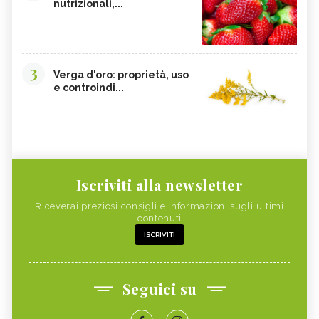
nutrizionali,...
3
Verga d'oro: proprietà, uso
e controindi...
Iscriviti alla newsletter
Riceverai preziosi consigli e informazioni sugli ultimi
contenuti
ISCRIVITI
Seguici su