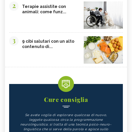
2
Terapie assistite con
animali: come funz...
3
9 cibi salutari con un alto
contenuto di...
Cure consiglia
Se avete voglia di esplorare qualcosa di nuovo,
leggete qualcosa circa la programmazione
neurolinguistica; si tratta di una tecnica psico-neuro-
linguistica che si serve della parola e agisce sullo