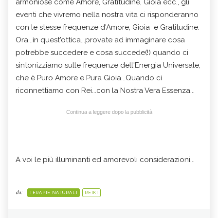
armoniose come Amore, Gratitudine, Gioia ecc., gli
eventi che vivremo nella nostra vita ci risponderanno
con le stesse frequenze d'Amore, Gioia e Gratitudine.
Ora...in quest'ottica...provate ad immaginare cosa
potrebbe succedere e cosa succede(!) quando ci
sintonizziamo sulle frequenze dell'Energia Universale,
che è Puro Amore e Pura Gioia...Quando ci
riconnettiamo con Rei...con la Nostra Vera Essenza...
Continua a leggere dopo la pubblicità
A voi le più illuminanti ed amorevoli considerazioni...
da:
TERAPIE NATURALI
REIKI