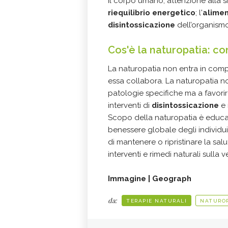
il corpo umano; attenzione alla 
riequilibrio energetico
; l'
alime
disintossicazione
dell’organismo
Cos'è la naturopatia: 
La naturopatia non entra in compe
essa collabora. La naturopatia non
patologie specifiche ma a favorir
interventi di
disintossicazione
e 
Scopo della naturopatia è educare 
benessere globale degli individui
di mantenere o ripristinare la sal
interventi e rimedi naturali sulla
Immagine | Geograph
da:
TERAPIE NATURALI
NATURO