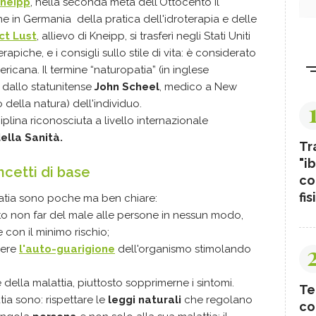
Kneipp
, nella seconda metà dell'Ottocento il
 in Germania della pratica dell'idroterapia e delle
ct Lust
, allievo di Kneipp, si trasferì negli Stati Uniti
piche, e i consigli sullo stile di vita: è considerato
ricana. Il termine “naturopatia” (in inglese
 dallo statunitense
John Scheel
, medico a New
 della natura) dell'individuo.
plina riconosciuta a livello internazionale
ella Sanità.
Tr
"ib
ncetti di base
co
fis
patia sono poche ma ben chiare:
tto non far del male alle persone in nessun modo,
 con il minimo rischio;
vere
l'auto-guarigione
dell'organismo stimolando
 della malattia, piuttosto sopprimerne i sintomi.
Te
ia sono: rispettare le
leggi naturali
che regolano
co