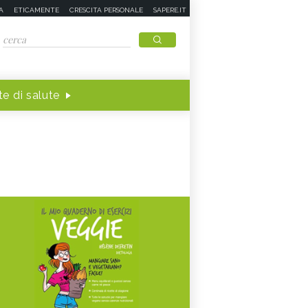
A
ETICAMENTE
CRESCITA PERSONALE
SAPERE.IT
e di salute