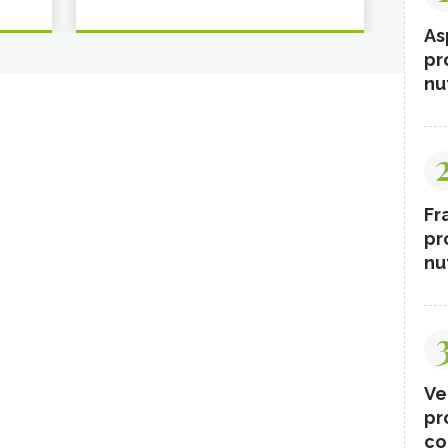
As
pr
nut
Fr
pr
nut
Ve
pr
co