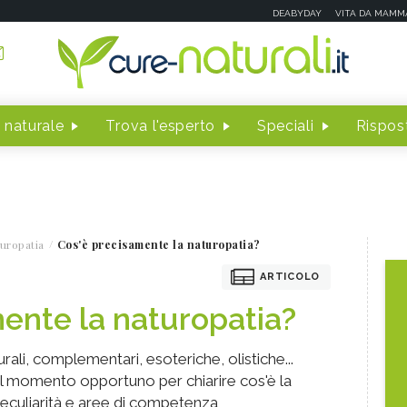
DEABYDAY
VITA DA MAMM
 naturale
Trova l'esperto
Speciali
Rispost
uropatia
Cos'è precisamente la naturopatia?
ARTICOLO
ente la naturopatia?
rali, complementari, esoteriche, olistiche...
 il momento opportuno per chiarire cos'è la
peculiarità e aree di competenza