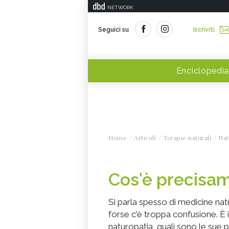
NETWORK
Seguici su
Iscriviti
Enciclopedia
Home
Articoli
Terapie naturali
Nat
Cos'è precisam
Si parla spesso di medicine natu
forse c'è troppa confusione. È
naturopatia, quali sono le sue 