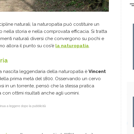
cipline naturali, la naturopatia può costituire un
nella storia e nella comprovata efficacia. Si tratta
erimenti naturali diversi che convergono su pochi e
mo allora il punto su cos'è
la naturopatia
.
ria
a nascita leggendaria della naturopatia è
Vincent
della prima metà del 1800. Osservando un cervo
si in un torrente, pensò che la stessa pratica
con ottimi risultati anche agli uomini.
nua a leggere dopo la pubblicità