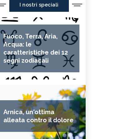
I nostri speciali
Fuoco, Terra, Aria,
Acqua: le
caratteristiche dei 12
segni zodiacali
Arnica, un'ottima
alleata contro il dolore