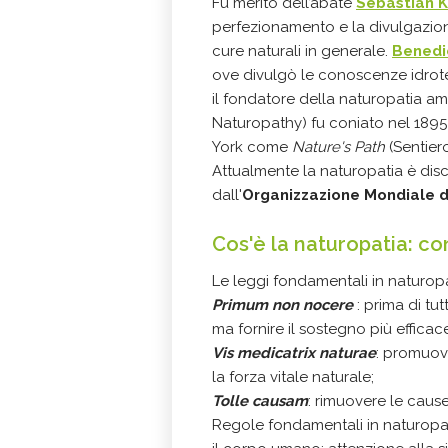
Fu merito dell’abate
Sebastian 
perfezionamento e la divulgazione
cure naturali in generale.
Benedi
ove divulgò le conoscenze idrotera
il fondatore della naturopatia ame
Naturopathy) fu coniato nel 1895
York come
Nature's Path
(Sentiero
Attualmente la naturopatia è disci
dall'
Organizzazione Mondiale d
Cos'è la naturopatia: co
Le leggi fondamentali in naturo
Primum non nocere
: prima di tu
ma fornire il sostegno più efficace
Vis medicatrix naturae
: promuo
la forza vitale naturale;
Tolle causam
: rimuovere le cause
Regole fondamentali in naturopat