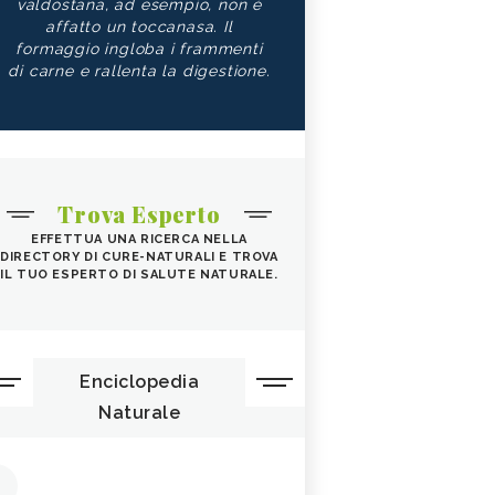
valdostana, ad esempio, non è
affatto un toccanasa. Il
formaggio ingloba i frammenti
di carne e rallenta la digestione.
Trova Esperto
EFFETTUA UNA RICERCA NELLA
DIRECTORY DI CURE-NATURALI E TROVA
IL TUO ESPERTO DI SALUTE NATURALE.
Enciclopedia
Naturale
1