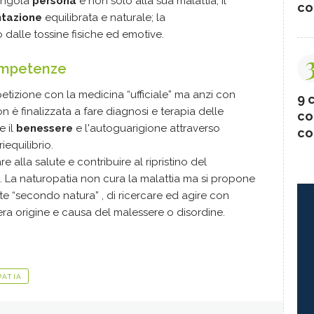
singola
persona
e non solo alla sua malattia; il
co
ntazione
equilibrata e naturale; la
 dalle tossine fisiche ed emotive.
competenze
tizione con la medicina “ufficiale” ma anzi con
9 c
 è finalizzata a fare diagnosi e terapia delle
co
e il
benessere
e l'autoguarigione attraverso
co
riequilibrio.
alla salute e contribuire al ripristino del
. La naturopatia non cura la malattia ma si propone
ute “secondo natura” , di ricercare ed agire con
 vera origine e causa del malessere o disordine.
PATIA