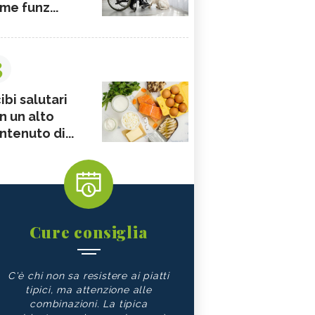
me funz...
3
ibi salutari
n un alto
ntenuto di...
Cure consiglia
C'è chi non sa resistere ai piatti
tipici, ma attenzione alle
combinazioni. La tipica