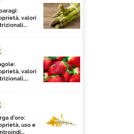
paragi:
oprietà, valori
rizionali...
2
agole:
oprietà, valori
rizionali,...
3
rga d'oro:
oprietà, uso e
ntroindi...