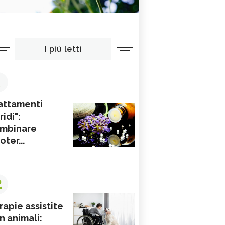
I più letti
1
attamenti
ridi":
mbinare
ioter...
2
rapie assistite
n animali: