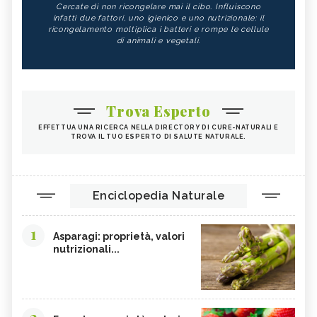
Cercate di non ricongelare mai il cibo. Influiscono
infatti due fattori, uno igienico e uno nutrizionale: il
ricongelamento moltiplica i batteri e rompe le cellule
di animali e vegetali.
Trova Esperto
EFFETTUA UNA RICERCA NELLA DIRECTORY DI CURE-NATURALI E
TROVA IL TUO ESPERTO DI SALUTE NATURALE.
Enciclopedia Naturale
1
Asparagi: proprietà, valori
nutrizionali...
2