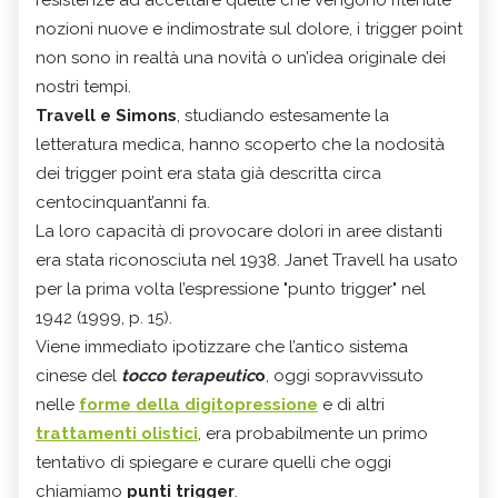
nozioni nuove e indimostrate sul dolore, i trigger point
non sono in realtà una novità o un’idea originale dei
nostri tempi.
Travell e Simons
, studiando estesamente la
letteratura medica, hanno scoperto che la nodosità
dei trigger point era stata già descritta circa
centocinquant’anni fa.
La loro capacità di provocare dolori in aree distanti
era stata riconosciuta nel 1938. Janet Travell ha usato
per la prima volta l’espressione "punto trigger" nel
1942 (1999, p. 15).
Viene immediato ipotizzare che l’antico sistema
cinese del
tocco terapeutic
o
, oggi sopravvissuto
nelle
forme della digitopressione
e di altri
trattamenti olistici
, era probabilmente un primo
tentativo di spiegare e curare quelli che oggi
chiamiamo
punti trigger
.