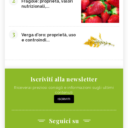
Fragole: proprietà, valori
nutrizionali,...
3
Verga d'oro: proprietà, uso
e controindi...
Iscriviti alla newsletter
Riceverai preziosi consigli e informazioni sugli ultimi
contenuti
ISCRIVITI
Seguici su