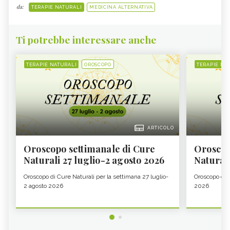
da:
TERAPIE NATURALI
MEDICINA ALTERNATIVA
Ti potrebbe interessare anche
TERAPIE NATURALI
OROSCOPO
TERAPIE NA
ARTICOLO
Oroscopo settimanale di Cure
Oroscop
Naturali 27 luglio-2 agosto 2026
Natural
Oroscopo di Cure Naturali per la settimana 27 luglio-
Oroscopo di 
2 agosto 2026
2026