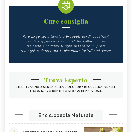
Cure consiglia
Fate largo sulla tavola a broccoli, cardi, cavolfiori,
cavolo cappuccio, cavolini di Bruxelles, cicoria,
dolcetta, finocchio, funghi, patate dolci, porri,
scalogni, sedano rapa, topinambur, tartufi neri, verze.
Trova Esperto
EFFETTUA UNA RICERCA NELLA DIRECTORY DI CURE-NATURALI E
TROVA IL TUO ESPERTO DI SALUTE NATURALE.
Enciclopedia Naturale
1