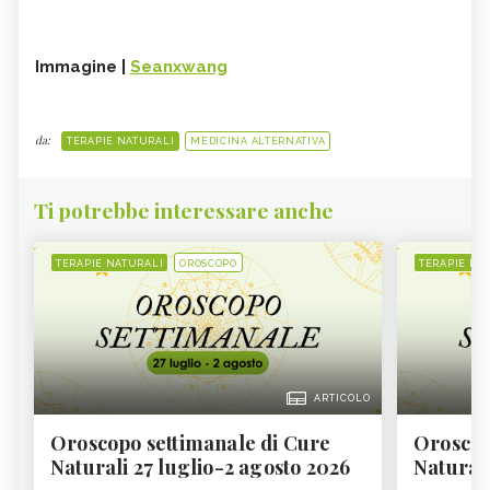
Immagine |
Seanxwang
da:
TERAPIE NATURALI
MEDICINA ALTERNATIVA
Ti potrebbe interessare anche
TERAPIE NATURALI
OROSCOPO
TERAPIE NA
ARTICOLO
Oroscopo settimanale di Cure
Oroscop
Naturali 27 luglio-2 agosto 2026
Natural