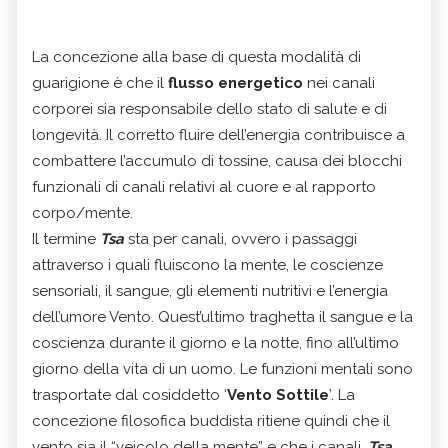
La concezione alla base di questa modalità di
guarigione è che il
flusso energetico
nei canali
corporei sia responsabile dello stato di salute e di
longevità. Il corretto fluire dell’energia contribuisce a
combattere l’accumulo di tossine, causa dei blocchi
funzionali di canali relativi al cuore e al rapporto
corpo/mente.
Il termine
Tsa
sta per canali, ovvero i passaggi
attraverso i quali fluiscono la mente, le coscienze
sensoriali, il sangue, gli elementi nutritivi e l’energia
dell’umore Vento. Quest’ultimo traghetta il sangue e la
coscienza durante il giorno e la notte, fino all’ultimo
giorno della vita di un uomo. Le funzioni mentali sono
trasportate dal cosiddetto ‘
Vento Sottile
’. La
concezione filosofica buddista ritiene quindi che il
vento sia il “veicolo della mente” e che i canali,
Tsa
,