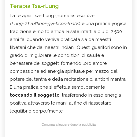
Terapia Tsa-rLung
La terapia Tsa-rLung (nome esteso
Tsa-
rLung-‘khrul’khor-gyi-bcos-thabs
) è una pratica yogica
tradizionale molto antica. Risale infatti a più di 2.500
anni fa, quando veniva praticata sia da maestri
tibetani che da maestri indiani. Questi guaritori sono in
grado di migliorare le condizioni di salute e
benessere dei soggetti fornendo loro amore,
compassione ed energia spirituale per mezzo del
potere del tantra e della recitazione di antichi mantra.
È una pratica che si effettua semplicemente
toccando il soggetto
, trasferendo in esso energia
positiva attraverso le mani, al fine di riassestare
l’equilibrio corpo/mente.
Continua a leggere dopo la pubblicità