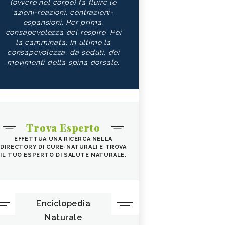
(ovvero nel corpo) fa fluire le
azioni-reazioni, contrazioni-
espansioni. Per prima,
consapevolezza del respiro. Poi
la camminata. In ultimo la
consapevolezza, da seduti, dei
movimenti della spina dorsale.
Trova Esperto
EFFETTUA UNA RICERCA NELLA
DIRECTORY DI CURE-NATURALI E TROVA
IL TUO ESPERTO DI SALUTE NATURALE.
Enciclopedia
Naturale