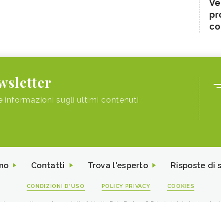
Ve
pr
co
ewsletter
e informazioni sugli ultimi contenuti
mo
Contatti
Trova l'esperto
Risposte di 
CONDIZIONI D'USO
POLICY PRIVACY
COOKIES
I contenuti sono di proprietà di Media Data Factory S.R.L, è vietata la riproduz
viale Sarca 226 Milano 20126 - PI/CF 09595010969