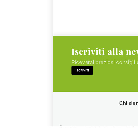
Iscriviti alla n
Riceverai preziosi consigli 
ISCRIVITI
Chi sia
© 2026 Copyright Media Data Factory S.R.L. - 