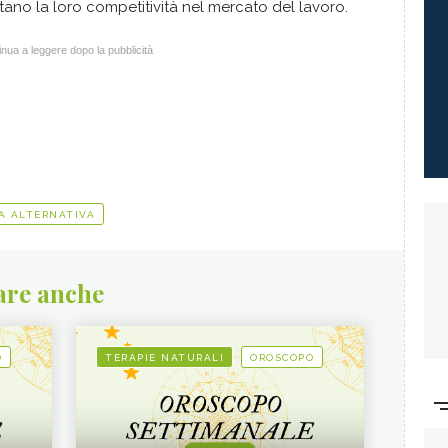
tano la loro competitività nel mercato del lavoro.
nua a leggere dopo la pubblicità
A ALTERNATIVA
are anche
O
TERAPIE NATURALI
OROSCOPO