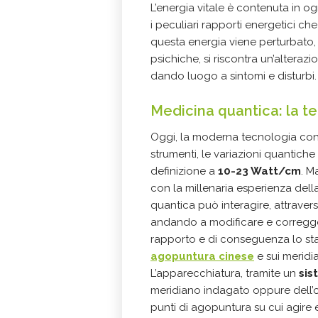
L’energia vitale è contenuta in o
i peculiari rapporti energetici che
questa energia viene perturbato, 
psichiche, si riscontra un’alteraz
dando luogo a sintomi e disturbi.
Medicina quantica: la t
Oggi, la moderna tecnologia conse
strumenti, le variazioni quantiche
definizione a
10-23 Watt/cm
. M
con la millenaria esperienza dell
quantica può interagire, attravers
andando a modificare e correggere 
rapporto e di conseguenza lo stat
agopuntura cinese
e sui meridia
L’apparecchiatura, tramite un
sis
meridiano indagato oppure dell’o
punti di agopuntura su cui agire 