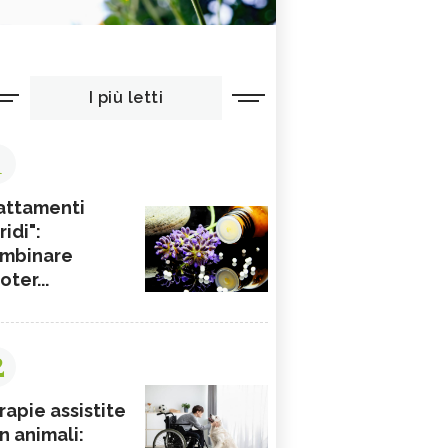
I più letti
1
attamenti
ridi":
mbinare
ioter...
2
rapie assistite
n animali: