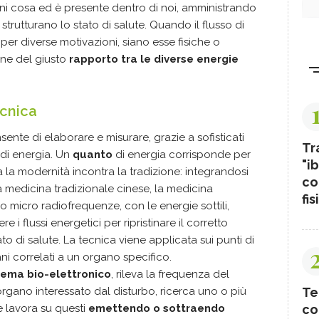
gni cosa ed è presente dentro di noi, amministrando
 strutturano lo stato di salute. Quando il flusso di
per diverse motivazioni, siano esse fisiche o
ione del giusto
rapporto tra le diverse energie
ecnica
nte di elaborare e misurare, grazie a sofisticati
Tr
 di energia. Un
quanto
di energia corrisponde per
"ib
a la modernità incontra la tradizione: integrandosi
co
a medicina tradizionale cinese, la medicina
fis
o micro radiofrequenze, con le energie sottili,
i flussi energetici per ripristinare il corretto
o di salute. La tecnica viene applicata sui punti di
ni correlati a un organo specifico.
tema bio-elettronico
, rileva la frequenza del
Te
rgano interessato dal disturbo, ricerca uno o più
co
e lavora su questi
emettendo o sottraendo