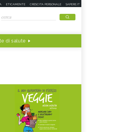
A
ETICAMENTE
CRESCITA PERSONALE
SAPERE.IT
e di salute