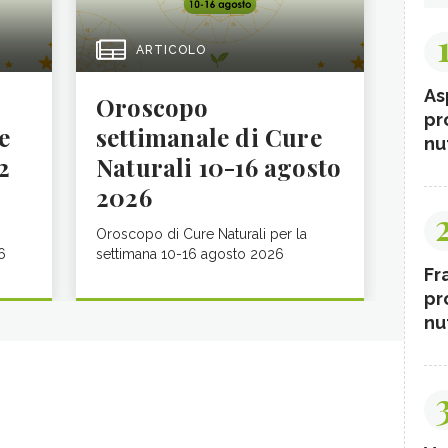
ARTICOLO
As
Oroscopo
pr
e
settimanale di Cure
nut
2
Naturali 10-16 agosto
2026
Oroscopo di Cure Naturali per la
6
settimana 10-16 agosto 2026
Fr
pr
nut