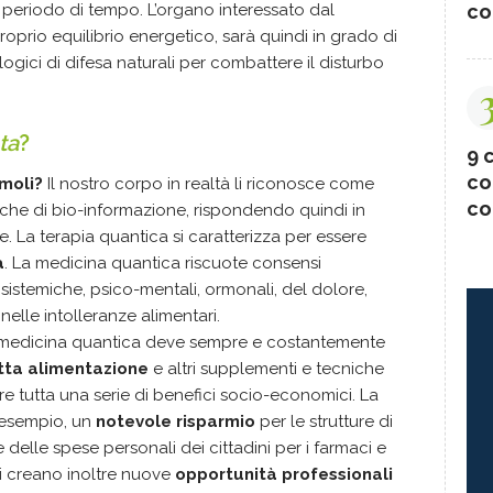
co
periodo di tempo. L’organo interessato dal
 proprio equilibrio energetico, sarà quindi in grado di
ologici di difesa naturali per combattere il disturbo
ta
?
9 c
co
moli?
Il nostro corpo in realtà li riconosce come
co
a che di bio-informazione, rispondendo quindi in
. La terapia quantica si caratterizza per essere
a
. La medicina quantica riscuote consensi
 sistemiche, psico-mentali, ormonali, del dolore,
nelle intolleranze alimentari.
a medicina quantica deve sempre e costantemente
tta alimentazione
e altri supplementi e tecniche
tre tutta una serie di benefici socio-economici. La
 esempio, un
notevole risparmio
per le strutture di
e delle spese personali dei cittadini per i farmaci e
i creano inoltre nuove
opportunità professionali