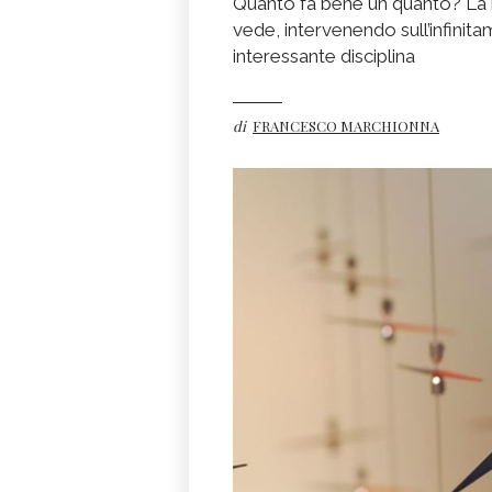
Quanto fa bene un quanto? La 
vede, intervenendo sull’infinit
interessante disciplina
di
FRANCESCO MARCHIONNA