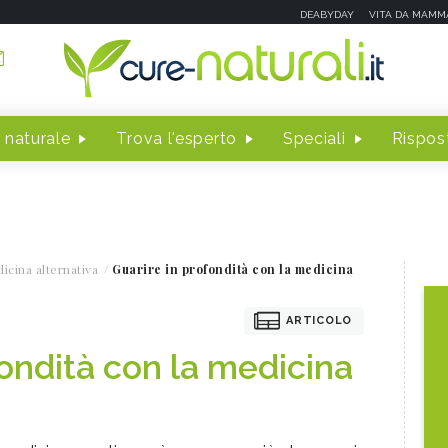
DEABYDAY
VITA DA MAMM
 naturale
Trova l'esperto
Speciali
Rispost
icina alternativa
Guarire in profondità con la medicina
ARTICOLO
fondità con la medicina