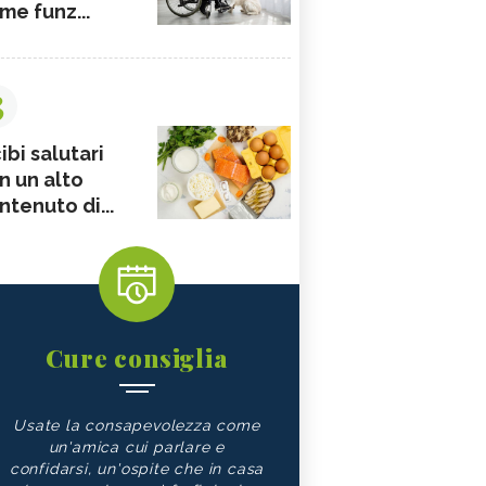
me funz...
3
ibi salutari
n un alto
ntenuto di...
Cure consiglia
Usate la consapevolezza come
un'amica cui parlare e
confidarsi, un'ospite che in casa