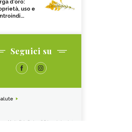
rga d'oro:
oprietà, uso e
ntroindi...
Seguici su
salute
ione. Media Data Factory S.R.L. sede legale in