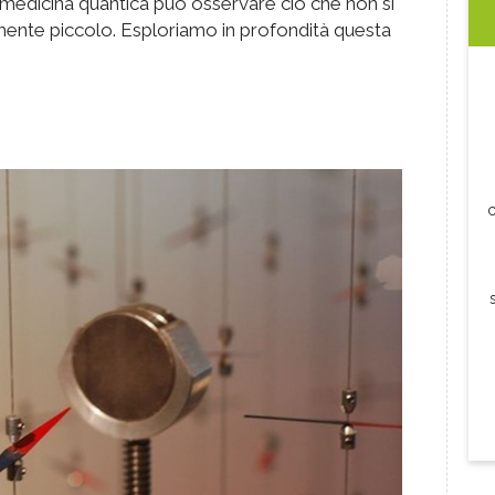
medicina quantica può osservare ciò che non si
amente piccolo. Esploriamo in profondità questa
c