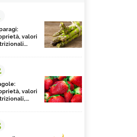
1
paragi:
oprietà, valori
rizionali...
2
agole:
oprietà, valori
rizionali,...
3