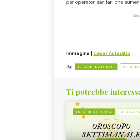
per operatori sanitari, che aumen
Conti
Immagine |
César Astudillo
da:
TERAPIE NATURALI
MEDICIN
Ti potrebbe interess
TERAPIE NATURALI
OROSCOP