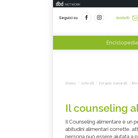
NETWORK
Seguici su
Iscriviti
Enciclopedia
Home
Articoli
Terapie naturali
Med
Il counseling 
Il Counseling alimentare è un p
abitudini alimentari corrette, at
persona può essere aiutata a p