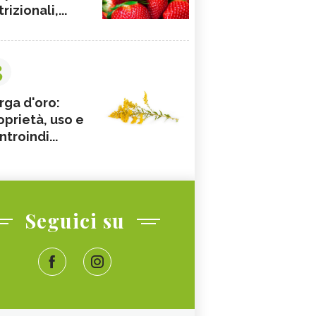
rizionali,...
3
rga d'oro:
oprietà, uso e
ntroindi...
Seguici su