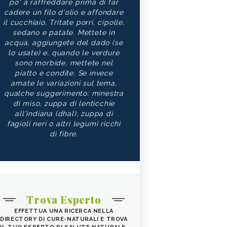
po' a raffreddare prima di far
cadere un filo d'olio e affondare
il cucchiaio. Tritate porri, cipolle,
sedano e patate. Mettete in
acqua, aggiungete del dado (se
lo usate) e, quando le verdure
sono morbide, mettete nel
piatto e condite. Se invece
amate le variazioni sul tema,
qualche suggerimento: minestra
di miso, zuppa di lenticchie
all'indiana (dhal), zuppa di
fagioli neri o altri legumi ricchi
di fibre.
Trova Esperto
EFFETTUA UNA RICERCA NELLA
DIRECTORY DI CURE-NATURALI E TROVA