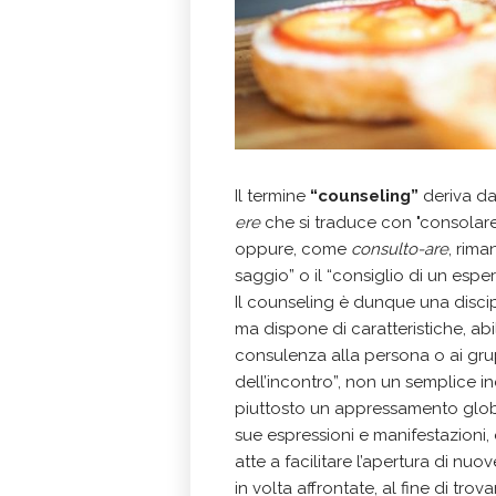
Il termine
“counseling”
deriva da
ere
che si traduce con "consolare”,
oppure, come
consulto-are
, rima
saggio” o il “consiglio di un esper
Il counseling è dunque una discip
ma dispone di caratteristiche, abi
consulenza alla persona o ai grup
dell’incontro”, non un semplice i
piuttosto un appressamento globale
sue espressioni e manifestazioni,
atte a facilitare l’apertura di nu
in volta affrontate, al fine di trov