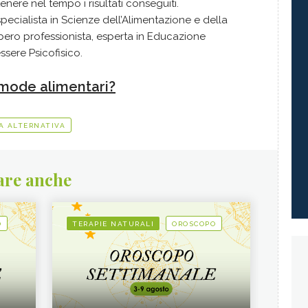
ere nel tempo i risultati conseguiti.
, specialista in Scienze dell’Alimentazione e della
ibero professionista, esperta in Educazione
ssere Psicofisico.
e mode alimentari?
A ALTERNATIVA
are anche
O
TERAPIE NATURALI
OROSCOPO