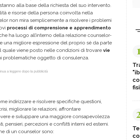
stanno alla base della richiesta del suo intervento.
ità e risorse della persona coinvolta nella
elor non mira semplicemente a risolvere i problemi
ovi
processi di comprensione e apprendimento
che ha luogo all’interno della relazione counselor-
re una migliore espressione del proprio sé da parte
 il quale viene posto nelle condizioni di trovare
vie
oni problematiche oggetto di consulenza.
Tr
"ib
nua a leggere dopo la pubblicità
co
fis
e indirizzare e risolvere specifiche questioni,
isi, migliorare le relazioni, affrontare
overe e sviluppare una maggiore consapevolezza
 pensieri, percezioni e conflitti interni ed esterni.
Te
iche di un counselor sono:
co