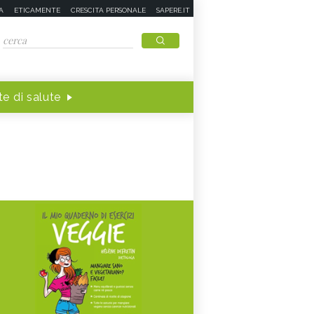
A
ETICAMENTE
CRESCITA PERSONALE
SAPERE.IT
e di salute