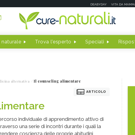
DEABYDAY
VITA DA MAMM
 naturale
Trova l'esperto
Speciali
Rispost
icina alternativa
Il counseling alimentare
ARTICOLO
alimentare
ercorso individuale di apprendimento attivo di
traverso una serie di incontri durante i quali la
rendere coscienza delle proprie abitudini