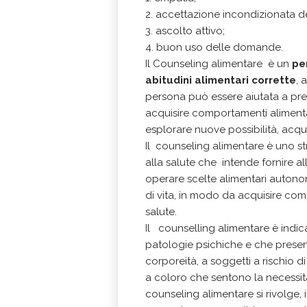
2. accettazione incondizionata del
3. ascolto attivo;
4. buon uso delle domande.
Il Counseling alimentare è un
pe
abitudini alimentari corrette
, 
persona può essere aiutata a pren
acquisire comportamenti alimentar
esplorare nuove possibilità, acq
Il counseling alimentare è uno 
alla salute che intende fornire al
operare scelte alimentari autonom
di vita, in modo da acquisire comp
salute.
Il counselling alimentare è indi
patologie psichiche e che prese
corporeità, a soggetti a rischio 
a coloro che sentono la necessità 
counseling alimentare si rivolge, 