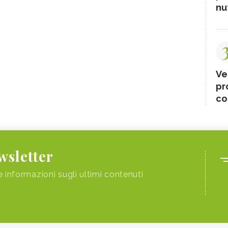
nut
Ve
pr
co
ewsletter
e informazioni sugli ultimi contenuti