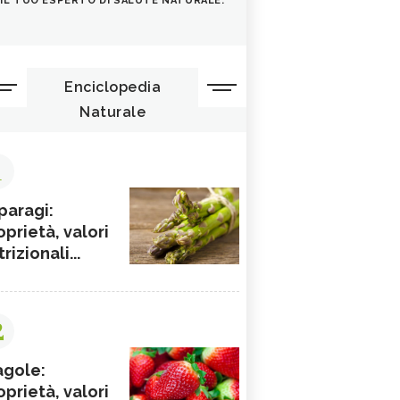
IL TUO ESPERTO DI SALUTE NATURALE.
Enciclopedia
Naturale
1
paragi:
oprietà, valori
rizionali...
2
agole:
oprietà, valori