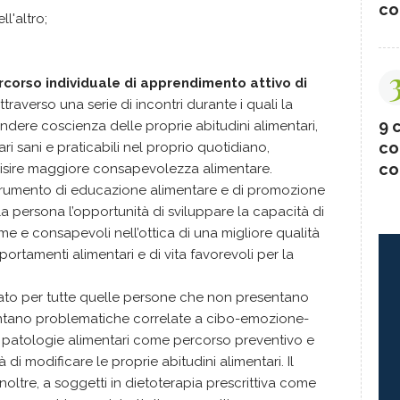
co
l'altro;
rcorso individuale di apprendimento attivo di
attraverso una serie di incontri durante i quali la
9 c
dere coscienza delle proprie abitudini alimentari,
co
i sani e praticabili nel proprio quotidiano,
co
uisire maggiore consapevolezza alimentare.
strumento di educazione alimentare e di promozione
la persona l’opportunità di sviluppare la capacità di
e e consapevoli nell’ottica di una migliore qualità
ortamenti alimentari e di vita favorevoli per la
cato per tutte quelle persone che non presentano
ntano problematiche correlate a cibo-emozione-
di patologie alimentari come percorso preventivo e
di modificare le proprie abitudini alimentari. Il
inoltre, a soggetti in dietoterapia prescrittiva come