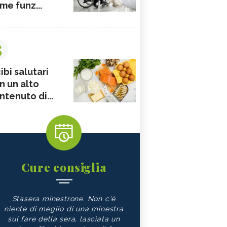
me funz...
3
ibi salutari
n un alto
ntenuto di...
Cure consiglia
Stasera minestrone. Non c'è
niente di meglio di una minestra
sul fare della sera, lasciata un