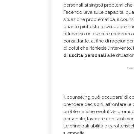
personali ai singoli problemi che 
Facendo leva sulle capacità, qual
situazione problematica, il couns
quanto piuttosto a sviluppare nu
attraverso un esperire reciproco 
consultante, al fine di raggiunge
di colui che richiede l’intervento,
di uscita personali
alle situazi
Conti
Il counseling può occuparsi di com
prendere decisioni, affrontare le cr
problematiche evolutive, promu
personale, lavorare con sentimenti,
Le principali abilità e caratterist
1. empatia;