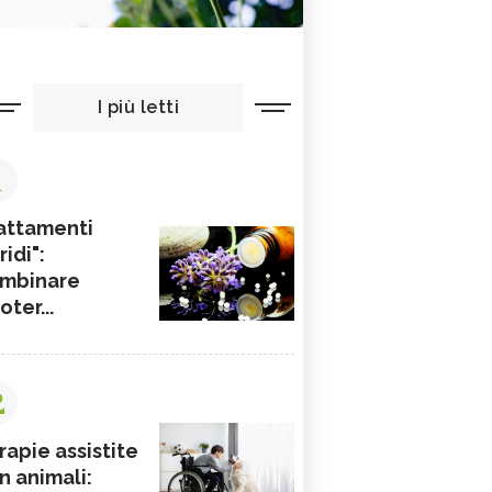
I più letti
1
attamenti
ridi":
mbinare
ioter...
2
rapie assistite
n animali: