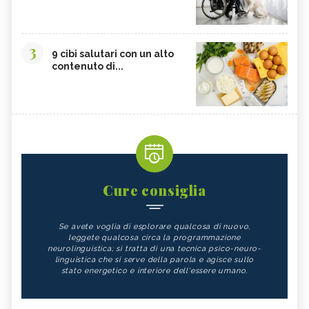
3
9 cibi salutari con un alto
contenuto di...
Cure consiglia
Se avete voglia di esplorare qualcosa di nuovo,
leggete qualcosa circa la programmazione
neurolinguistica; si tratta di una tecnica psico-neuro-
linguistica che si serve della parola e agisce sullo
stato energetico e interiore dell'essere umano.