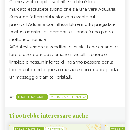
Come avrete capito se il riflesso blu è troppo
marcato escludete subito che sia una vera Adularia.
Secondo fattore abbastanza rilevante è il
prezzo...l'Adularia con riflessi blu è molto pregiata e
costosa mentre la Labradorite Bianca è una pietra
molto economica.
Affidatevi sempre a venditori di cristalli che amano le
loro pietre: quando si amano i cristalli il cuore è
limpido e nessun intento di inganno passerà per la
loro mente; chi fa questo mestiere con il cuore porta
un messaggio tramite i cristalli.
da:
TERAPIE NATURALI
MEDICINA ALTERNATIVA
Ti potrebbe interessare anche
TERAPIE NATURALI
OROSCOPO
TERAPIE NA