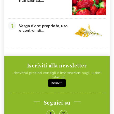
nutrizionali,...
3
Verga d'oro: proprietà, uso
e controindi...
Iscriviti alla newsletter
Riceverai preziosi consigli e informazioni sugli ultimi
contenuti
ISCRIVITI
Seguici su