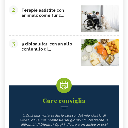
2
Terapie assistite con
animali: come funz...
3
9 cibi salutari con un alto
contenuto di...
Cure consiglia
"...Così una volta caddi io stesso, dal mio delirio di
verità, dalle mie bramosie del giorno." (F. Nietzsche, "I
ditirambi di Dioniso) Oggi indicate a un amico in crisi