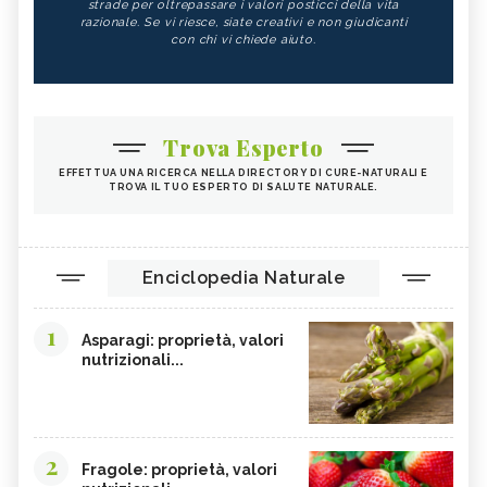
strade per oltrepassare i valori posticci della vita
razionale. Se vi riesce, siate creativi e non giudicanti
con chi vi chiede aiuto.
Trova Esperto
EFFETTUA UNA RICERCA NELLA DIRECTORY DI CURE-NATURALI E
TROVA IL TUO ESPERTO DI SALUTE NATURALE.
Enciclopedia Naturale
1
Asparagi: proprietà, valori
nutrizionali...
2
Fragole: proprietà, valori