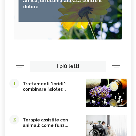
Arnica, un'ottima alleata contro il
dolore
I più letti
1
Trattamenti "ibridi":
combinare fisioter...
2
Terapie assistite con
animali: come funz...