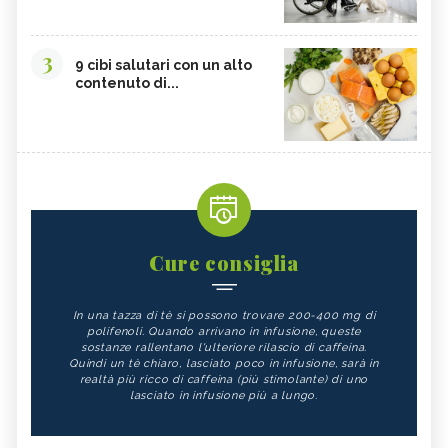
3
9 cibi salutari con un alto
contenuto di...
Cure consiglia
In una tazza di tè si possono trovare 200-400 mg di
polifenoli. Quando arrivano in infusione, queste
sostanze rallentano l'ulteriore rilascio di caffeina.
Quindi un tè chiaro, lasciato poco in infusione, sarà in
realtà più ricco di caffeina (più stimolante) di uno
lasciato in infusione più a lungo.