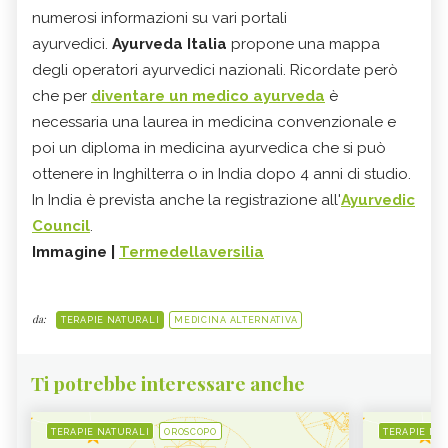
numerosi informazioni su vari portali
ayurvedici.
Ayurveda Italia
propone una mappa
degli operatori ayurvedici nazionali. Ricordate però
che per
diventare un medico ayurveda
è
necessaria una laurea in medicina convenzionale e
poi un diploma in medicina ayurvedica che si può
ottenere in Inghilterra o in India dopo 4 anni di studio.
In India è prevista anche la registrazione all'
Ayurvedic
Council
.
Immagine |
Termedellaversilia
da:
TERAPIE NATURALI
MEDICINA ALTERNATIVA
Ti potrebbe interessare anche
TERAPIE NATURALI
OROSCOPO
TERAPIE NA