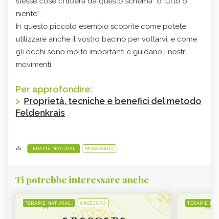
stesse cose ci libera da questo schema “o tutto o
niente” .
In questo piccolo esempio scoprite come potete
utilizzare anche il vostro bacino per voltarvi, e come
gli occhi sono molto importanti e guidano i nostri
movimenti.
Per approfondire:
>
Proprietà, tecniche e benefici del metodo
Feldenkrais
da:
TERAPIE NATURALI
MASSAGGIO
Ti potrebbe interessare anche
TERAPIE NATURALI
OROSCOPO
TERAPIE NA