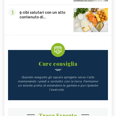
3
9 cibi salutari con un alto
contenuto di...
Cure consiglia
Quando eseguite gli squats spingete verso l'alto
mantenendo i piedi a contatto con la terra. Fermatevi
un istante prima di estendere le gambe e poi ripetete
l'esercizio.
Trova Esperto