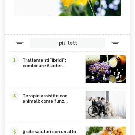
I più letti
1
Trattamenti "ibridi":
combinare fisioter...
2
Terapie assistite con
animali: come funz...
3
9 cibi salutari con un alto