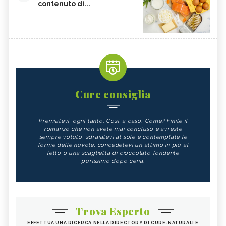
contenuto di...
Cure consiglia
Premiatevi, ogni tanto. Così, a caso. Come? Finite il
romanzo che non avete mai concluso e avreste
sempre voluto, sdraiatevi al sole e contemplate le
forme delle nuvole, concedetevi un attimo in più al
letto o una scaglietta di cioccolato fondente
purissimo dopo cena.
Trova Esperto
EFFETTUA UNA RICERCA NELLA DIRECTORY DI CURE-NATURALI E