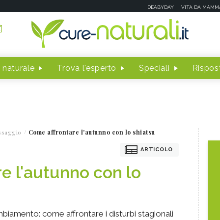
DEABYDAY
VITA DA MAMM
 naturale
Trova l'esperto
Speciali
Rispost
ssaggio
Come affrontare l'autunno con lo shiatsu
ARTICOLO
e l'autunno con lo
biamento: come affrontare i disturbi stagionali