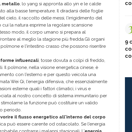
co
l metallo
, lo yang si appronta allo yin e le calde
to alla basse temperature. Il diradarsi delle foglie
el cielo, il raccolto delle messi, l'irrigidimento del
so cui la natura esprime la regolare scansione
 stesso modo, il corpo umano si prepara al
ontare al meglio la stagione più fredda.Gli organi
9 c
 il polmone e l'intestino crasso che possono risentire
co
co
forme influenzali
, tosse dovuta a colpi di freddo,
ali. Il polmone, nella visione energetica cinese, è
amento con l'esterno e per questo veicola una
mata Wei Qi, l'energia difensiva, che essenzialmente
ioni esterne quali i fattori climatici, i virus e
ociata al nostro concetto di sistema immunitario per
a stimolarne la funzione può costituire un valido
to periodo.
vorire il flusso energetico all'interno del corpo
ica può essere carente od ostacolato. Se l'energia
babile contrarre i malanni stagionali. L'
energia