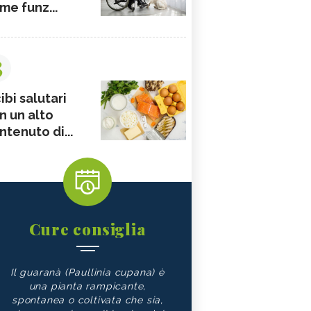
me funz...
3
ibi salutari
n un alto
ntenuto di...
Cure consiglia
Il guaranà (Paullinia cupana) è
una pianta rampicante,
spontanea o coltivata che sia,