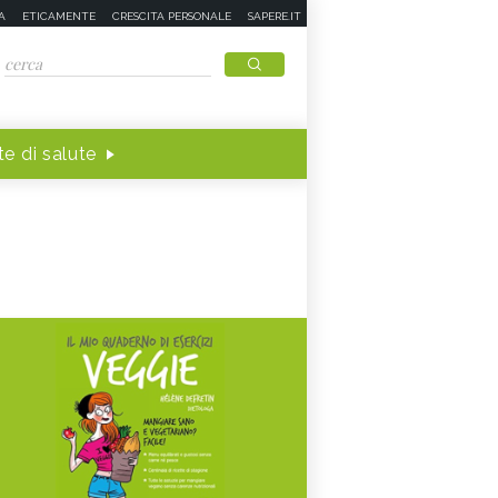
A
ETICAMENTE
CRESCITA PERSONALE
SAPERE.IT
e di salute