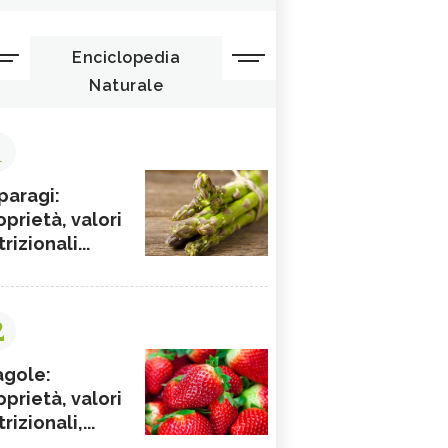
Enciclopedia
Naturale
1
paragi:
oprietà, valori
rizionali...
2
agole:
oprietà, valori
rizionali,...