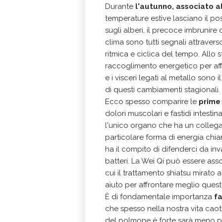
Durante
l'autunno, associato a
temperature estive lasciano il pos
sugli alberi, il precoce imbrunire d
clima sono tutti segnali attraver
ritmica e ciclica del tempo. Allo
raccoglimento energetico per affr
e i visceri legati al metallo sono
di questi cambiamenti stagionali.
Ecco spesso comparire le
prime 
dolori muscolari e fastidi intestin
l'unico organo che ha un colleg
particolare forma di energia chia
ha il compito di difenderci da invas
batteri. La Wei Qi può essere ass
cui il trattamento shiatsu mirato 
aiuto per affrontare meglio ques
È di fondamentale importanza
fa
che spesso nella nostra vita caot
del polmone è forte sarà meno pro