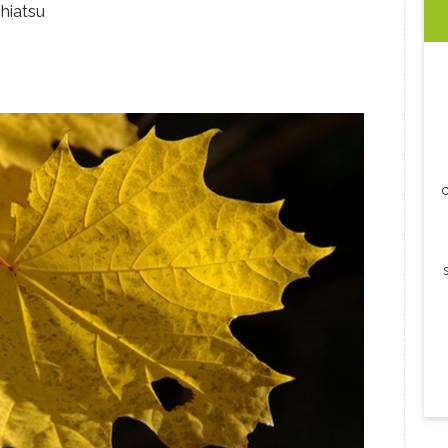
shiatsu
c