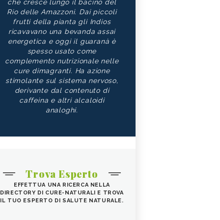
che cresce lungo il bacino del
Rio delle Amazzoni. Dai piccoli
frutti della pianta gli Indios
ricavavano una bevanda assai
energetica e oggi il guaranà è
spesso usato come
complemento nutrizionale nelle
cure dimagranti. Ha azione
stimolante sul sistema nervoso,
derivante dal contenuto di
caffeina e altri alcaloidi
analoghi.
Trova Esperto
EFFETTUA UNA RICERCA NELLA
DIRECTORY DI CURE-NATURALI E TROVA
IL TUO ESPERTO DI SALUTE NATURALE.