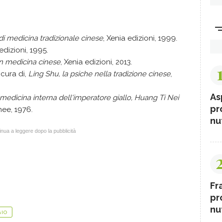
i medicina tradizionale cinese
, Xenia edizioni, 1999.
 edizioni, 1995.
in medicina cinese
, Xenia edizioni, 2013.
 cura di,
Ling Shu, la psiche nella tradizione cinese
,
As
 medicina interna dell'imperatore giallo, Huang Ti Nei
pr
nee, 1976.
nut
nua a leggere dopo la pubblicità
Fr
pr
nut
IO