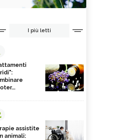
I più letti
1
attamenti
ridi":
mbinare
ioter...
2
rapie assistite
n animali: