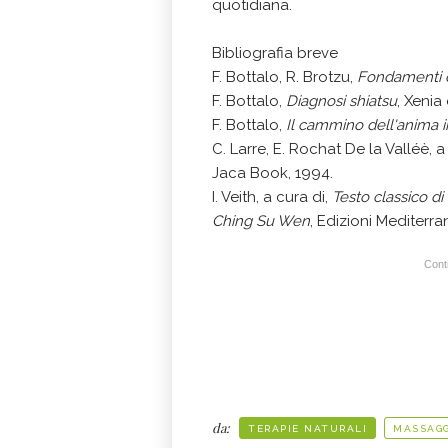
quotidiana.
Bibliografia breve
F. Bottalo, R. Brotzu,
Fondamenti d
F. Bottalo,
Diagnosi shiatsu
, Xenia
F. Bottalo,
Il cammino dell'anima 
C. Larre, E. Rochat De la Valléè,
a
Jaca Book, 1994.
I. Veith, a cura di,
Testo classico di
Ching Su Wen
, Edizioni Mediterra
Conti
da:
TERAPIE NATURALI
MASSAGG