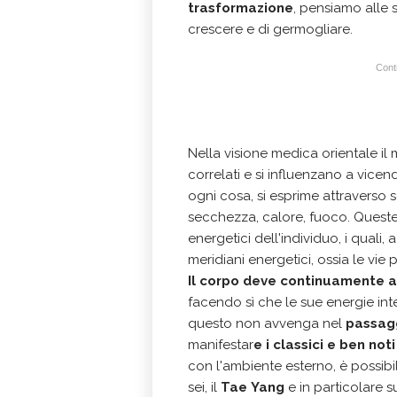
trasformazione
, pensiamo alle 
crescere e di germogliare.
Conti
Nella visione medica orientale i
correlati e si influenzano a vicend
ogni cosa, si esprime attraverso s
secchezza, calore, fuoco. Queste e
energetici dell'individuo, i quali
meridiani energetici, ossia le vie 
Il corpo deve continuamente 
facendo sì che le sue energie inte
questo non avvenga nel
passagg
manifestar
e i classici e ben noti
con l'ambiente esterno, è possibile
sei, il
Tae
Yang
e in particolare s