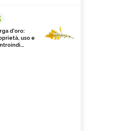
3
rga d'oro:
oprietà, uso e
ntroindi...