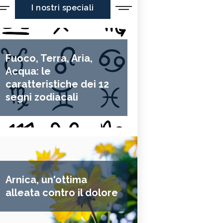
I nostri speciali
Fuoco, Terra, Aria,
Acqua: le
caratteristiche dei 12
segni zodiacali
Arnica, un'ottima
alleata contro il dolore