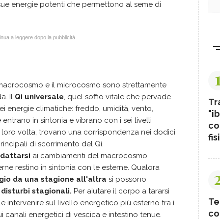
sue energie potenti che permettono al seme di
nua a leggere dopo la pubblicità
l macrocosmo e il microcosmo sono strettamente
a. Il
Qi universale
, quel soffio vitale che pervade
Tr
ei energie climatiche: freddo, umidità, vento,
"ib
ntrano in sintonia e vibrano con i sei livelli
co
, a loro volta, trovano una corrispondenza nei dodici
fis
principali di scorrimento del Qi.
adattarsi
ai cambiamenti del macrocosmo
rne restino in sintonia con le esterne. Qualora
io da una stagione all'altra
si possono
 disturbi stagionali.
Per aiutare il corpo a tararsi
Te
 intervenire sul livello energetico più esterno tra i
co
ui canali energetici di vescica e intestino tenue.