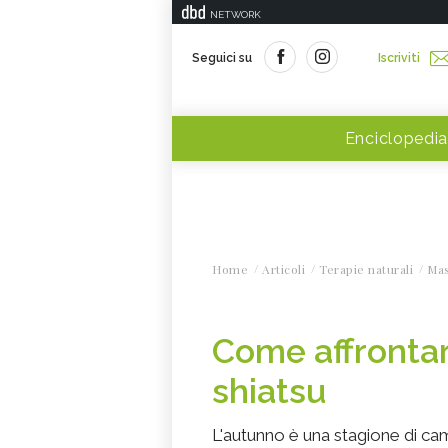
NETWORK
Seguici su
Iscriviti
Enciclopedia
Home
Articoli
Terapie naturali
Ma
Come affrontar
shiatsu
L'autunno è una stagione di cam