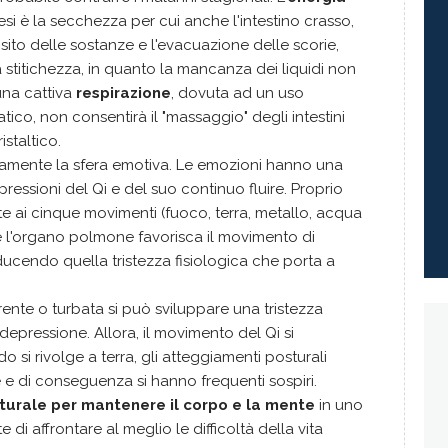
i è la secchezza per cui anche l'intestino crasso,
ansito delle sostanze e l'evacuazione delle scorie,
lla stitichezza, in quanto la mancanza dei liquidi non
una cattiva
respirazione
, dovuta ad un uso
co, non consentirà il "massaggio" degli intestini
staltico.
amente la sfera emotiva. Le emozioni hanno una
ressioni del Qi e del suo continuo fluire. Proprio
e ai cinque movimenti (fuoco, terra, metallo, acqua
he l'organo polmone favorisca il movimento di
nducendo quella tristezza fisiologica che porta a
rente o turbata si può sviluppare una tristezza
 depressione. Allora, il movimento del Qi si
o si rivolge a terra, gli atteggiamenti posturali
 e di conseguenza si hanno frequenti sospiri.
aturale per mantenere il corpo e la mente
in uno
di affrontare al meglio le difficoltà della vita