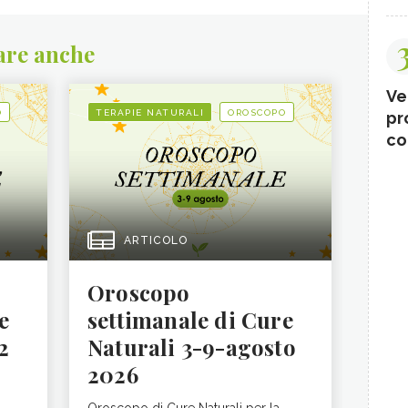
are anche
Ve
O
TERAPIE NATURALI
OROSCOPO
pr
co
ARTICOLO
Oroscopo
e
settimanale di Cure
2
Naturali 3-9-agosto
2026