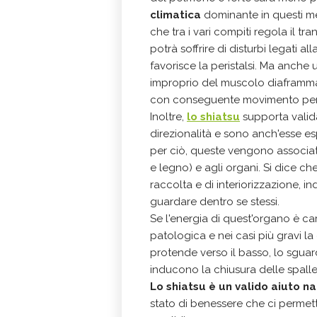
climatica
dominante in questi mes
che tra i vari compiti regola il tr
potrà soffrire di disturbi legati a
favorisce la peristalsi. Ma anche 
improprio del muscolo diaframmati
con conseguente movimento peri
Inoltre,
lo shiatsu
supporta valid
direzionalità e sono anch'esse esp
per ciò, queste vengono associat
e legno) e agli organi. Si dice c
raccolta e di interiorizzazione, i
guardare dentro se stessi.
Se l'energia di quest'organo è ca
patologica e nei casi più gravi la
protende verso il basso, lo sguard
inducono la chiusura delle spalle
Lo shiatsu è un valido aiuto n
stato di benessere che ci permette 