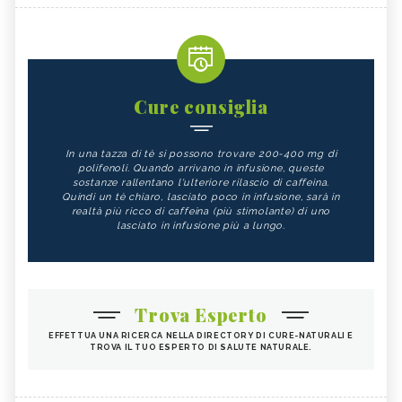
Cure consiglia
In una tazza di tè si possono trovare 200-400 mg di
polifenoli. Quando arrivano in infusione, queste
sostanze rallentano l'ulteriore rilascio di caffeina.
Quindi un tè chiaro, lasciato poco in infusione, sarà in
realtà più ricco di caffeina (più stimolante) di uno
lasciato in infusione più a lungo.
Trova Esperto
EFFETTUA UNA RICERCA NELLA DIRECTORY DI CURE-NATURALI E
TROVA IL TUO ESPERTO DI SALUTE NATURALE.